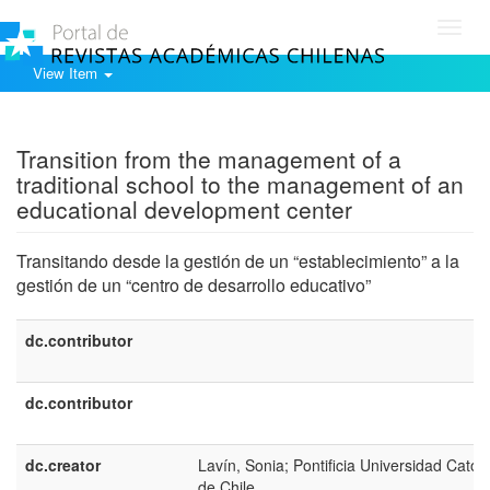
Toggl
navig
View Item
Show simple item record
Transition from the management of a
traditional school to the management of an
educational development center
Transitando desde la gestión de un “establecimiento” a la
gestión de un “centro de desarrollo educativo”
dc.contributor
dc.contributor
dc.creator
Lavín, Sonia; Pontificia Universidad Católi
de Chile