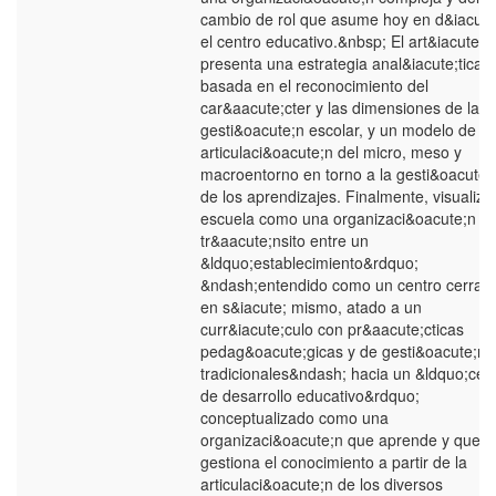
cambio de rol que asume hoy en d&iacute
el centro educativo.&nbsp; El art&iacute;c
presenta una estrategia anal&iacute;tica
basada en el reconocimiento del
car&aacute;cter y las dimensiones de la
gesti&oacute;n escolar, y un modelo de
articulaci&oacute;n del micro, meso y
macroentorno en torno a la gesti&oacute;
de los aprendizajes. Finalmente, visualiza 
escuela como una organizaci&oacute;n e
tr&aacute;nsito entre un
&ldquo;establecimiento&rdquo;
&ndash;entendido como un centro cerrad
en s&iacute; mismo, atado a un
curr&iacute;culo con pr&aacute;cticas
pedag&oacute;gicas y de gesti&oacute;n
tradicionales&ndash; hacia un &ldquo;cen
de desarrollo educativo&rdquo;
conceptualizado como una
organizaci&oacute;n que aprende y que
gestiona el conocimiento a partir de la
articulaci&oacute;n de los diversos