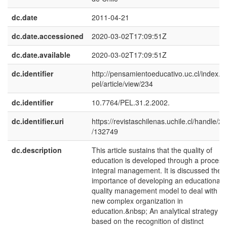
dc.date
2011-04-21
dc.date.accessioned
2020-03-02T17:09:51Z
dc.date.available
2020-03-02T17:09:51Z
dc.identifier
http://pensamientoeducativo.uc.cl/index.p
pel/article/view/234
dc.identifier
10.7764/PEL.31.2.2002.
dc.identifier.uri
https://revistaschilenas.uchile.cl/handle/2
/132749
dc.description
This article sustains that the quality of
education is developed through a process
integral management. It is discussed the
importance of developing an educational
quality management model to deal with a
new complex organization in
education.&nbsp; An analytical strategy
based on the recognition of distinct