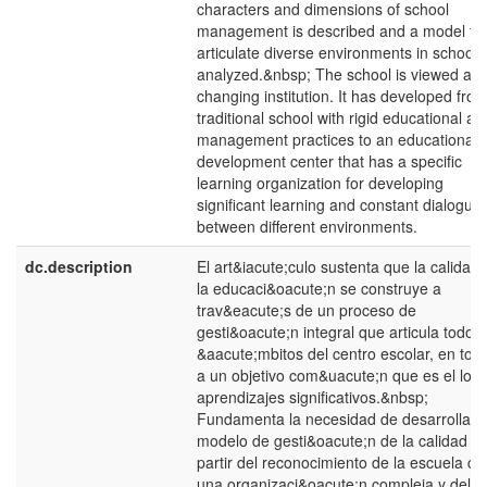
characters and dimensions of school
management is described and a model to
articulate diverse environments in schools 
analyzed.&nbsp; The school is viewed as 
changing institution. It has developed fro
traditional school with rigid educational an
management practices to an educational
development center that has a specific
learning organization for developing
significant learning and constant dialogue
between different environments.
dc.description
El art&iacute;culo sustenta que la calidad
la educaci&oacute;n se construye a
trav&eacute;s de un proceso de
gesti&oacute;n integral que articula todos 
&aacute;mbitos del centro escolar, en tor
a un objetivo com&uacute;n que es el logr
aprendizajes significativos.&nbsp;
Fundamenta la necesidad de desarrollar 
modelo de gesti&oacute;n de la calidad a
partir del reconocimiento de la escuela c
una organizaci&oacute;n compleja y del