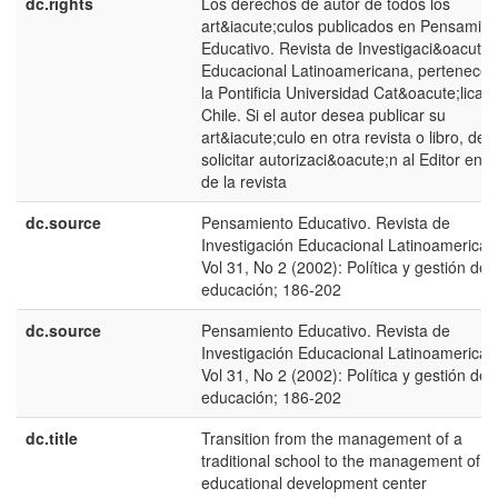
dc.rights
Los derechos de autor de todos los
art&iacute;culos publicados en Pensamien
Educativo. Revista de Investigaci&oacute;
Educacional Latinoamericana, pertenecen
la Pontificia Universidad Cat&oacute;lica 
Chile. Si el autor desea publicar su
art&iacute;culo en otra revista o libro, deb
solicitar autorizaci&oacute;n al Editor en J
de la revista
dc.source
Pensamiento Educativo. Revista de
Investigación Educacional Latinoamerican
Vol 31, No 2 (2002): Política y gestión de l
educación; 186-202
dc.source
Pensamiento Educativo. Revista de
Investigación Educacional Latinoamerican
Vol 31, No 2 (2002): Política y gestión de l
educación; 186-202
dc.title
Transition from the management of a
traditional school to the management of a
educational development center