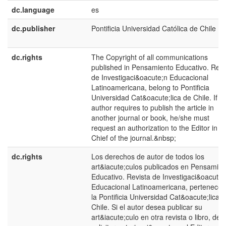
dc.language
es
dc.publisher
Pontificia Universidad Católica de Chile
dc.rights
The Copyright of all communications
published in Pensamiento Educativo. Revi
de Investigaci&oacute;n Educacional
Latinoamericana, belong to Pontificia
Universidad Cat&oacute;lica de Chile. If t
author requires to publish the article in
another journal or book, he/she must
request an authorization to the Editor in
Chief of the journal.&nbsp;
dc.rights
Los derechos de autor de todos los
art&iacute;culos publicados en Pensamien
Educativo. Revista de Investigaci&oacute;
Educacional Latinoamericana, pertenecen
la Pontificia Universidad Cat&oacute;lica 
Chile. Si el autor desea publicar su
art&iacute;culo en otra revista o libro, deb