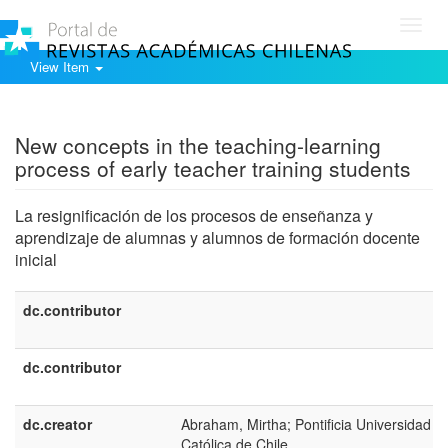
Toggl
navig
View Item
Show simple item record
New concepts in the teaching-learning
process of early teacher training students
La resignificación de los procesos de enseñanza y
aprendizaje de alumnas y alumnos de formación docente
inicial
dc.contributor
dc.contributor
dc.creator
Abraham, Mirtha; Pontificia Universidad
Católica de Chile