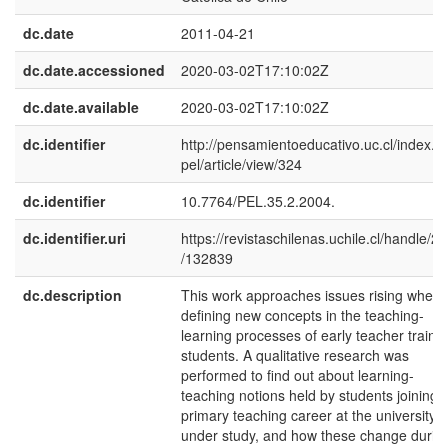
dc.date
2011-04-21
dc.date.accessioned
2020-03-02T17:10:02Z
dc.date.available
2020-03-02T17:10:02Z
dc.identifier
http://pensamientoeducativo.uc.cl/index.p
pel/article/view/324
dc.identifier
10.7764/PEL.35.2.2004.
dc.identifier.uri
https://revistaschilenas.uchile.cl/handle/2
/132839
dc.description
This work approaches issues rising when
defining new concepts in the teaching-
learning processes of early teacher traini
students. A qualitative research was
performed to find out about learning-
teaching notions held by students joining 
primary teaching career at the university
under study, and how these change durin