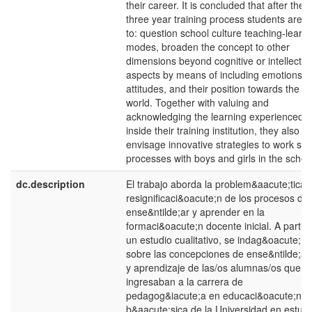
their career. It is concluded that after the
three year training process students are a
to: question school culture teaching-learn
modes, broaden the concept to other
dimensions beyond cognitive or intellectua
aspects by means of including emotions,
attitudes, and their position towards the
world. Together with valuing and
acknowledging the learning experienced
inside their training institution, they also
envisage innovative strategies to work su
processes with boys and girls in the schoo
dc.description
El trabajo aborda la problem&aacute;tica 
resignificaci&oacute;n de los procesos de
ense&ntilde;ar y aprender en la
formaci&oacute;n docente inicial. A partir 
un estudio cualitativo, se indag&oacute;
sobre las concepciones de ense&ntilde;a
y aprendizaje de las/os alumnas/os que
ingresaban a la carrera de
pedagog&iacute;a en educaci&oacute;n
b&aacute;sica de la Universidad en estudi