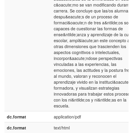
c&oacute;mo se van modificando durante
carrera. Se concluye que las/os alumnas/
despu&eacute;s de un proceso de
formaci&oacute;n de tres a&ntilde;os son
capaces de cuestionar las formas de
ense&ntilde;anza y aprendizaje de la cult
escolar, ampl&iacute;an este concepto a
otras dimensiones que trascienden los
aspectos cognitivos o intelectuales,
incorpor&aacute;ndose perspectivas
vinculadas a las experiencias, las
emociones, las actitudes y la postura fren
al mundo, valoran y reconocen el
aprendizaje vivido en la instituci&oacute;n
formadora, y visualizan estrategias
innovadoras para trabajar estos procesos
con los ni&ntilde;os y ni&ntilde;as en la
escuela.
dc.format
application/pdf
dc.format
text/html