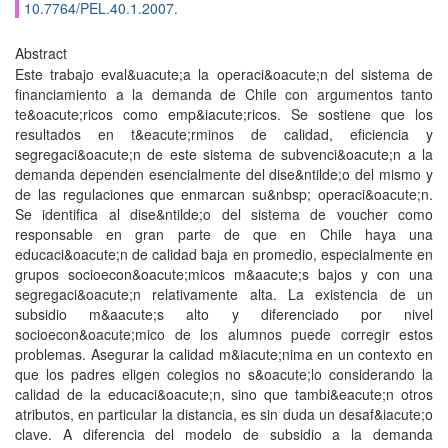
10.7764/PEL.40.1.2007.
Abstract
Este trabajo eval&uacute;a la operaci&oacute;n del sistema de
financiamiento a la demanda de Chile con argumentos tanto
te&oacute;ricos como emp&iacute;ricos. Se sostiene que los
resultados en t&eacute;rminos de calidad, eficiencia y
segregaci&oacute;n de este sistema de subvenci&oacute;n a la
demanda dependen esencialmente del dise&ntilde;o del mismo y
de las regulaciones que enmarcan su&nbsp; operaci&oacute;n.
Se identifica al dise&ntilde;o del sistema de voucher como
responsable en gran parte de que en Chile haya una
educaci&oacute;n de calidad baja en promedio, especialmente en
grupos socioecon&oacute;micos m&aacute;s bajos y con una
segregaci&oacute;n relativamente alta. La existencia de un
subsidio m&aacute;s alto y diferenciado por nivel
socioecon&oacute;mico de los alumnos puede corregir estos
problemas. Asegurar la calidad m&iacute;nima en un contexto en
que los padres eligen colegios no s&oacute;lo considerando la
calidad de la educaci&oacute;n, sino que tambi&eacute;n otros
atributos, en particular la distancia, es sin duda un desaf&iacute;o
clave. A diferencia del modelo de subsidio a la demanda