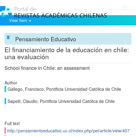
Toggl
navig
View Item
Pensamiento Educativo
El financiamiento de la educación en chile:
una evaluación
School finance in Chile: an assessment
Author
Gallego, Francisco; Pontificia Universidad Católica de Chile
Sapelli, Claudio; Pontificia Universidad Católica de Chile
Full text
http://pensamientoeducativo.uc.cl/index.php/pel/article/view/407