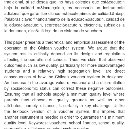
tradicional, si se desea que no haya colegios que est&eacute;n
bajo la calidad m&iacute;nima, es necesario un instrumento
adicional que garantice dichos m&iacute;nimos de calidad.&nbsp;
Palabras clave: financiamiento de la educaci&oacute;n, calidad de
la educaci&oacute;n, segregaci&oacute;n, eficiencia, subsidios a
la demanda, dise&ntilde;o de un sistema de vouchers.
This paper presents a theoretical and empirical assessment of the
operation of the Chilean voucher system. We argue that the
system results critically depend on its design and regulations
affecting the operation of schools. Thus, we claim that observed
outcomes such as low quality, particularly for more disadvantaged
students and a relatively high segregation level, are direct
consequences of how the Chilean voucher system is designed.
An increase in the average value of voucher and a differentiation
by socioeconomic status can correct these negative outcomes.
Ensuring that all schools supply a minimum quality level where
parents may choose on quality grounds as well as other
attributes; namely, distance, is certainly a key challenge. Unlike
the textbook version of a voucher system, this implies that
another instrument is needed in order to guarantee this minimum
quality level. Keywords: vouchers, school finance, school quality,
segregation, efficiency, voucher system design.