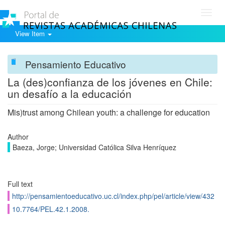
Toggl
navig
View Item
Pensamiento Educativo
La (des)confianza de los jóvenes en Chile:
un desafío a la educación
Mis)trust among Chilean youth: a challenge for education
Author
Baeza, Jorge; Universidad Católica Silva Henríquez
Full text
http://pensamientoeducativo.uc.cl/index.php/pel/article/view/432
10.7764/PEL.42.1.2008.