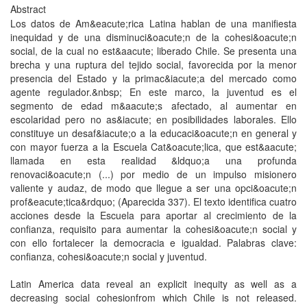
Abstract
Los datos de Am&eacute;rica Latina hablan de una manifiesta
inequidad y de una disminuci&oacute;n de la cohesi&oacute;n
social, de la cual no est&aacute; liberado Chile. Se presenta una
brecha y una ruptura del tejido social, favorecida por la menor
presencia del Estado y la primac&iacute;a del mercado como
agente regulador.&nbsp; En este marco, la juventud es el
segmento de edad m&aacute;s afectado, al aumentar en
escolaridad pero no as&iacute; en posibilidades laborales. Ello
constituye un desaf&iacute;o a la educaci&oacute;n en general y
con mayor fuerza a la Escuela Cat&oacute;lica, que est&aacute;
llamada en esta realidad &ldquo;a una profunda
renovaci&oacute;n (...) por medio de un impulso misionero
valiente y audaz, de modo que llegue a ser una opci&oacute;n
prof&eacute;tica&rdquo; (Aparecida 337). El texto identifica cuatro
acciones desde la Escuela para aportar al crecimiento de la
confianza, requisito para aumentar la cohesi&oacute;n social y
con ello fortalecer la democracia e igualdad. Palabras clave:
confianza, cohesi&oacute;n social y juventud.
Latin America data reveal an explicit inequity as well as a
decreasing social cohesionfrom which Chile is not released.