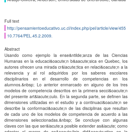
Full text
http://pensamientoeducativo.uc.cl/index.php/pel/article/view/455
10.7764/PEL.45.2.2009.
Abstract
Usando como ejemplo la ense&ntilde;anza de las Ciencias
Humanas en la educaci&oacute;n b&aacute;sica en Quebec, los
autores ofrecen una mirada cr&iacute;tica en relaci&oacute;n a la
relevancia y al rol adquiridos por los saberes escolares
disciplinarios en el desarrollo de competencias en los
alumnos.&nbsp; Lo anterior enmarcado en alguno de los tres
modelos de competencia descritos en la primera secci&oacute;n
del presente art&iacute;culo. En la segunda parte, se definen las
dimensiones utilizadas en el estudio y a continuaci&oacute;n se
describe la conformaci&oacute;n de las disciplinas que resultan
de cada uno de los modelos de competencia de acuerdo a las
dimensiones seleccionadas.&nbsp; Se concluye con algunas
claves con las que ser&iacute;a posible extender as&iacute; como
adaptar el marco de an&aacute;lisis did&aacute;ctico en la