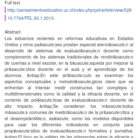
Full text
http://pensamientoeducativo.uc.cl/index.php/pel/article/view/528
10.7764/PEL.50.1.2013.
Abstract
Los esfuerzos recientes en reformas educativas en Estados
Unidos y otros pa&iacute;ses prestan especial atenci&oacute;n al
desarrollo de sistemas de evaluaci&oacute;n docente como
complemento de los sistemas tradicionales de rendici&oacute;n
de cuentas a nivel escolar, en la b&uacute;squeda por mejorar la
pr&aacute;ctica docente en el aula y el aprendizaje de los
alumnos. &nbsp;En este art&iacute;culo se examinan los
aspectos conceptuales y metodol&oacute;gicos clave que se
enfrentan al intentar medir constructos tan complejos y
multidimensionales como la calidad y la eficacia docente, en el
contexto de pol&iacute;ticas de evaluaci&oacute;n docente de
alto impacto. &nbsp;Se consideran los m&eacute;todos
m&aacute;s comunes de medici&oacute;n de la pr&aacute;ctica y
el desempe&ntilde;o, as&iacute; como los modelos disponibles
para usar los diferentes indicadores en conjunto para
prop&oacute;sitos de evaluaci&oacute;n formativa y sumativa.
&nbsp;El foco es la validez de las inferencias sobre la eficacia o