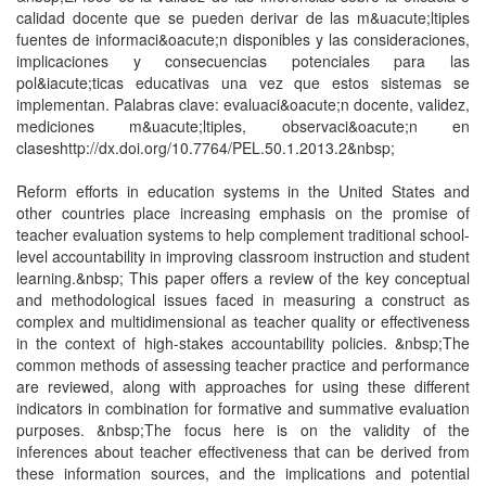
calidad docente que se pueden derivar de las m&uacute;ltiples
fuentes de informaci&oacute;n disponibles y las consideraciones,
implicaciones y consecuencias potenciales para las
pol&iacute;ticas educativas una vez que estos sistemas se
implementan. Palabras clave: evaluaci&oacute;n docente, validez,
mediciones m&uacute;ltiples, observaci&oacute;n en
claseshttp://dx.doi.org/10.7764/PEL.50.1.2013.2&nbsp;
Reform efforts in education systems in the United States and
other countries place increasing emphasis on the promise of
teacher evaluation systems to help complement traditional school-
level accountability in improving classroom instruction and student
learning.&nbsp; This paper offers a review of the key conceptual
and methodological issues faced in measuring a construct as
complex and multidimensional as teacher quality or effectiveness
in the context of high-stakes accountability policies. &nbsp;The
common methods of assessing teacher practice and performance
are reviewed, along with approaches for using these different
indicators in combination for formative and summative evaluation
purposes. &nbsp;The focus here is on the validity of the
inferences about teacher effectiveness that can be derived from
these information sources, and the implications and potential