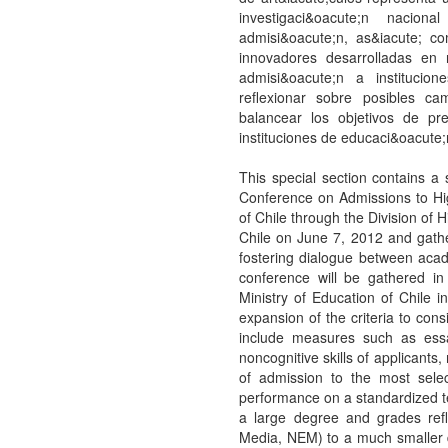
This special section contains a selection of the articles presented at the International Conference on Admissions to Higher Education organized by the Ministry of Education of Chile through the Division of Higher Education. The conference was held in Santiago, Chile on June 7, 2012 and gathered national and international experts with the aim of fostering dialogue between academics and decision makers. Articles presented at the conference will be gathered in a book, which will be edited and published by the Ministry of Education of Chile in December 2012.The potential benefits of a possible expansion of the criteria to consider in the admissions process for higher education to include measures such as essay-type tests, high school ranking and indicators of noncognitive skills of applicants, make these worthy of attention. At present the process of admission to the most selective higher education institutions in Chile considers performance on a standardized test (Prueba de Selecci&oacute;n Universitaria, PSU) to a large degree and grades reflecting school education (Notas de Ense&ntilde;anza Media, NEM) to a much smaller degree. While the use of standardized tests is justified by the need to compare the performance of applicants using similar criteria and conditions, it may be more difficult to justify that results in these tests determine almost80% of the admission decision. In countries like the United States, Great Britain and Sweden, performance on standardized tests is usually considered just one of the antecedents of the applicant, and while it is an important antecedent, other academic and personal records are considered as well. The need to evaluate other dimensions of the applicant&rsquo;s profile in the admission decision is more evident in light of the gaps observed in all types of educational measurements between students of different socioeconomic levels.Having a common, centralized and standardized admissions system for more than 30 universities provides benefits that are important to underline: taking advantage of economies of scale, development, implementation and correction of common tools generates savings compared with a situation where potentially every educational program or institution applies their own instruments. The application process for institutions and programs is also easier to navigate for students and their families, which is an especially important factor for first-generation university students. However, it is important to acknowledge that higher education institutions may have different missions that motivate their actions, and they can, therefore, legitimately seek students with certain profiles. This motivation to find a better fit between institutional missions and student profiles justifies the need to have a space for admissions based on specific criteria for each institution.Furthermore, the criteria used for admission to higher education play a dual role. They express institutional agreement regarding the minimum criteria necessary for a student to successfully complete tertiary studies. They also provide powerful signals to the primary and secondary school system regarding the attributes and skills that are valued by higher education institutions. It is those attributes that will be reinforced with greater emphasis during the final years of secondary education, modifying the curriculum and time allocation of students both inside and outside the classroom. A greater variety of admission criteria and greater consistency between these and secondary education objectives would facilitate the transition of students and the work of school.There are various national initiatives that have recently made innovations 