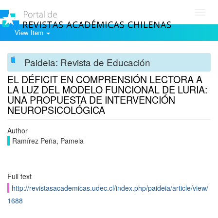
Toggl
navig
View Item
Paideia: Revista de Educación
EL DÉFICIT EN COMPRENSIÓN LECTORA A
LA LUZ DEL MODELO FUNCIONAL DE LURIA:
UNA PROPUESTA DE INTERVENCIÓN
NEUROPSICOLÓGICA
Author
Ramírez Peña, Pamela
Full text
http://revistasacademicas.udec.cl/index.php/paideia/article/view/
1688