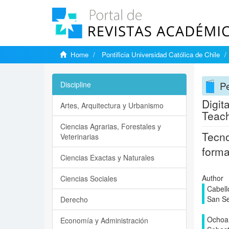
Home
Pontificia Universidad Católica de Chile
P
Discipline
Digit
Artes, Arquitectura y Urbanismo
Teach
Ciencias Agrarias, Forestales y
Tecno
Veterinarias
forma
Ciencias Exactas y Naturales
Author
Ciencias Sociales
Cabell
San Se
Derecho
Ochoa,
Economía y Administración