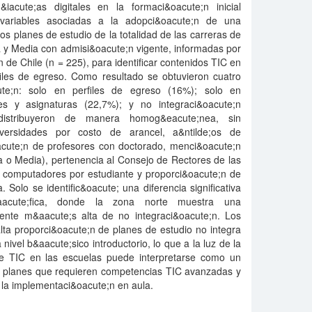
&iacute;as digitales en la formaci&oacute;n inicial
r variables asociadas a la adopci&oacute;n de una
 los planes de estudio de la totalidad de las carreras de
 y Media con admisi&oacute;n vigente, informadas por
 de Chile (n = 225), para identificar contenidos TIC en
files de egreso. Como resultado se obtuvieron cuatro
ute;n: solo en perfiles de egreso (16%); solo en
les y asignaturas (22,7%); y no integraci&oacute;n
distribuyeron de manera homog&eacute;nea, sin
niversidades por costo de arancel, a&ntilde;os de
oacute;n de profesores con doctorado, menci&oacute;n
 o Media), pertenencia al Consejo de Rectores de las
e computadores por estudiante y proporci&oacute;n de
 Solo se identific&oacute; una diferencia significativa
&aacute;fica, donde la zona norte muestra una
amente m&aacute;s alta de no integraci&oacute;n. Los
lta proporci&oacute;n de planes de estudio no integra
 nivel b&aacute;sico introductorio, lo que a la luz de la
 de TIC en las escuelas puede interpretarse como un
 de planes que requieren competencias TIC avanzadas y
a la implementaci&oacute;n en aula.