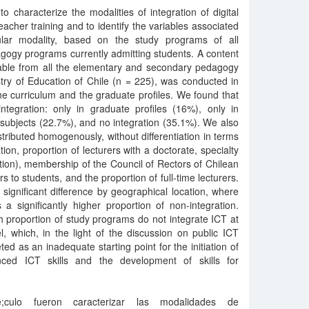
o characterize the modalities of integration of digital
teacher training and to identify the variables associated
ular modality, based on the study programs of all
ogy programs currently admitting students. A content
ilable from all the elementary and secondary pedagogy
try of Education of Chile (n = 225), was conducted in
the curriculum and the graduate profiles. We found that
ntegration: only in graduate profiles (16%), only in
d subjects (22.7%), and no integration (35.1%). We also
stributed homogenously, without differentiation in terms
ation, proportion of lecturers with a doctorate, specialty
ion), membership of the Council of Rectors of Chilean
rs to students, and the proportion of full-time lecturers.
a significant difference by geographical location, where
a significantly higher proportion of non-integration.
gh proportion of study programs do not integrate ICT at
el, which, in the light of the discussion on public ICT
ted as an inadequate starting point for the initiation of
nced ICT skills and the development of skills for
e;culo fueron caracterizar las modalidades de