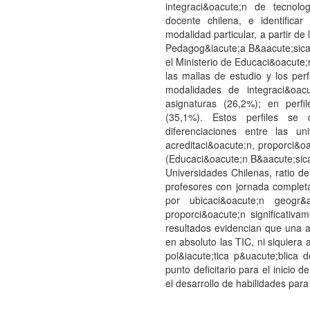
integraci&oacute;n de tecnolog
docente chilena, e identifica
modalidad particular, a partir de
Pedagog&iacute;a B&aacute;sica
el Ministerio de Educaci&oacute;n
las mallas de estudio y los per
modalidades de integraci&oac
asignaturas (26,2%); en perfi
(35,1%). Estos perfiles se 
diferenciaciones entre las u
acreditaci&oacute;n, proporci&
(Educaci&oacute;n B&aacute;sica
Universidades Chilenas, ratio d
profesores con jornada completa.
por ubicaci&oacute;n geogr
proporci&oacute;n significativ
resultados evidencian que una a
en absoluto las TIC, ni siquiera a
pol&iacute;tica p&uacute;blica
punto deficitario para el inicio
el desarrollo de habilidades par