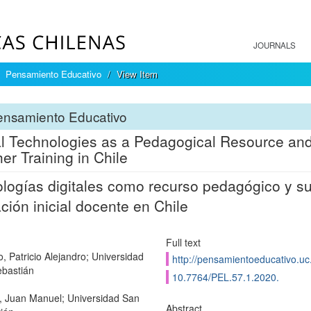
JOURNALS
Pensamiento Educativo
View Item
ensamiento Educativo
al Technologies as a Pedagogical Resource and 
er Training in Chile
logías digitales como recurso pedagógico y su 
ción inicial docente en Chile
Full text
o, Patricio Alejandro; Universidad
http://pensamientoeducativo.uc.
bastián
10.7764/PEL.57.1.2020.
 Juan Manuel; Universidad San
Abstract