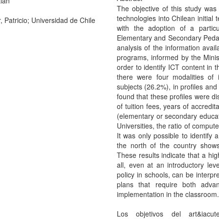
ián
The objective of this study was t
technologies into Chilean initial 
, Patricio; Universidad de Chile
with the adoption of a partic
Elementary and Secondary Pedag
analysis of the information ava
programs, informed by the Minis
order to identify ICT content in 
there were four modalities of i
subjects (26.2%), in profiles an
found that these profiles were di
of tuition fees, years of accredit
(elementary or secondary educat
Universities, the ratio of compute
It was only possible to identify 
the north of the country shows 
These results indicate that a hi
all, even at an introductory lev
policy in schools, can be interpre
plans that require both adva
implementation in the classroom.
Los objetivos del art&iacut