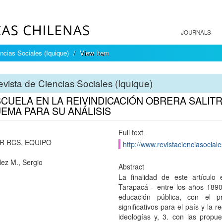
JOURNALS
ncias Sociales (Iquique)
View Item
vista de Ciencias Sociales (Iquique)
CUELA EN LA REIVINDICACIÓN OBRERA SALITRE
EMA PARA SU ANÁLISIS
Full text
R RCS, EQUIPO
http://www.revistacienciasociale
ez M., Sergio
Abstract
La finalidad de este artículo 
Tarapacá - entre los años 18
educación pública, con el p
significativos para el país y la
ideologías y, 3. con las propu