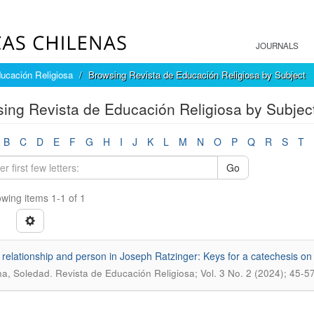
JOURNALS
ucación Religiosa
Browsing Revista de Educación Religiosa by Subject
ing Revista de Educación Religiosa by Subject
B
C
D
E
F
G
H
I
J
K
L
M
N
O
P
Q
R
S
T
Go
wing items 1-1 of 1
y, relationship and person in Joseph Ratzinger: Keys for a catechesis o
.
a, Soledad
Revista de Educación Religiosa; Vol. 3 No. 2 (2024); 45-5