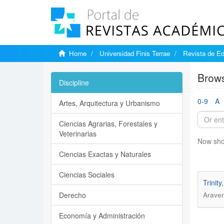
Home
Universidad Finis Terrae
Revista de Ed
Brows
Discipline
0-9
A
Artes, Arquitectura y Urbanismo
Ciencias Agrarias, Forestales y
Veterinarias
Now sho
Ciencias Exactas y Naturales
Ciencias Sociales
Trinit
Derecho
Araven
Economía y Administración