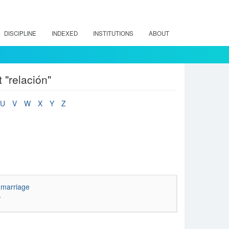
DISCIPLINE
INDEXED
INSTITUTIONS
ABOUT
 "relación"
U
V
W
X
Y
Z
n marriage
7