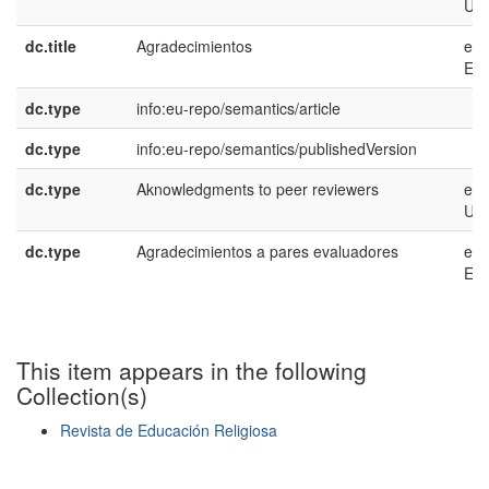
US
dc.title
Agradecimientos
es-
ES
dc.type
info:eu-repo/semantics/article
dc.type
info:eu-repo/semantics/publishedVersion
dc.type
Aknowledgments to peer reviewers
en-
US
dc.type
Agradecimientos a pares evaluadores
es-
ES
This item appears in the following
Collection(s)
Revista de Educación Religiosa
Show simple item record