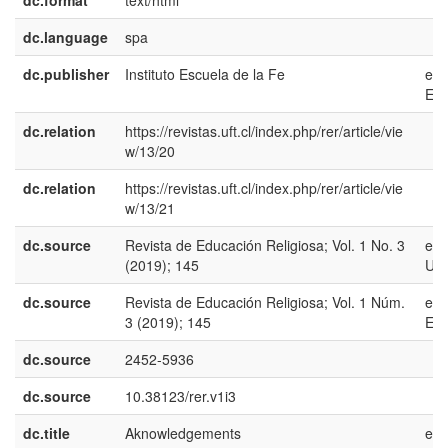
dc.format
text/html
dc.language
spa
dc.publisher
Instituto Escuela de la Fe
es-
ES
dc.relation
https://revistas.uft.cl/index.php/rer/article/vie
w/13/20
dc.relation
https://revistas.uft.cl/index.php/rer/article/vie
w/13/21
dc.source
Revista de Educación Religiosa; Vol. 1 No. 3
en-
(2019); 145
US
dc.source
Revista de Educación Religiosa; Vol. 1 Núm.
es-
3 (2019); 145
ES
dc.source
2452-5936
dc.source
10.38123/rer.v1i3
dc.title
Aknowledgements
en-