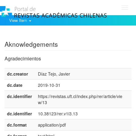
Toggl
navig
View Item
Show simple item record
Aknowledgements
Agradecimientos
dc.creator
Díaz Tejo, Javier
dc.date
2019-10-31
dc.identifier
https://revistas.uft.cl/index.php/rer/article/vie
w/13
dc.identifier
10.38123/rer.v1i3.13
dc.format
application/pdf