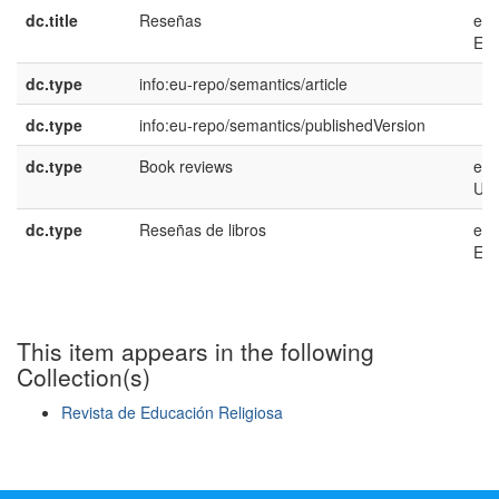
dc.title
Reseñas
es-
ES
dc.type
info:eu-repo/semantics/article
dc.type
info:eu-repo/semantics/publishedVersion
dc.type
Book reviews
en-
US
dc.type
Reseñas de libros
es-
ES
This item appears in the following
Collection(s)
Revista de Educación Religiosa
Show simple item record