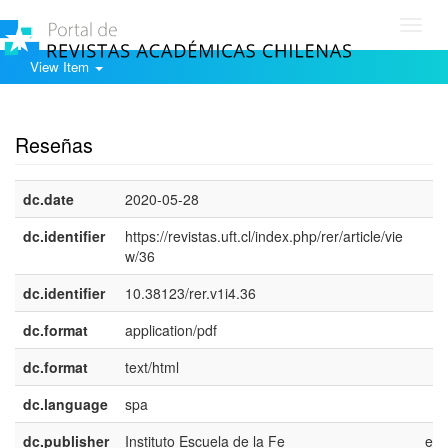
Toggl
navig
View Item
Show simple item record
Reseñas
dc.date
2020-05-28
dc.identifier
https://revistas.uft.cl/index.php/rer/article/vie
w/36
dc.identifier
10.38123/rer.v1i4.36
dc.format
application/pdf
dc.format
text/html
dc.language
spa
dc.publisher
Instituto Escuela de la Fe
es-