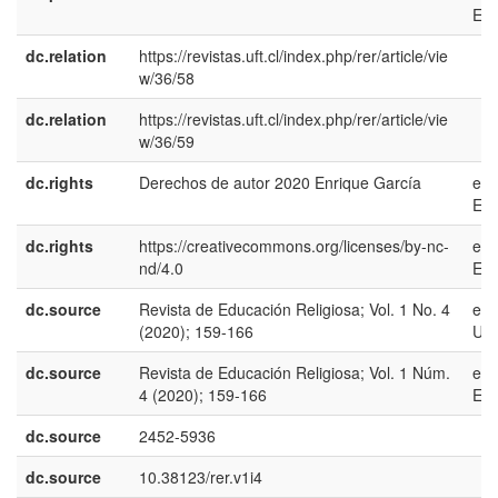
ES
dc.relation
https://revistas.uft.cl/index.php/rer/article/vie
w/36/58
dc.relation
https://revistas.uft.cl/index.php/rer/article/vie
w/36/59
dc.rights
Derechos de autor 2020 Enrique García
es-
ES
dc.rights
https://creativecommons.org/licenses/by-nc-
es-
nd/4.0
ES
dc.source
Revista de Educación Religiosa; Vol. 1 No. 4
en-
(2020); 159-166
US
dc.source
Revista de Educación Religiosa; Vol. 1 Núm.
es-
4 (2020); 159-166
ES
dc.source
2452-5936
dc.source
10.38123/rer.v1i4