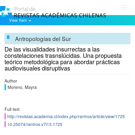
Toggl
navig
View Item
Antropologías del Sur
De las visualidades insurrectas a las
constelaciones trasnslúcidas. Una propuesta
teórico metodológica para abordar prácticas
audiovisuales disruptivas
Author
Moreno, Mayra
Full text
http://revistas.academia.cl/index.php/rantros/article/view/1725
10.25074/rantros.v7i13.1725