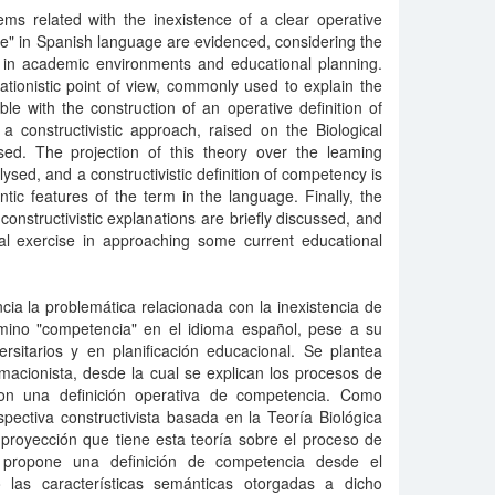
ems related with the inexistence of a clear operative
ce" in Spanish language are evidenced, considering the
m in academic environments and educational planning.
ationistic point of view, commonly used to explain the
le with the construction of an operative definition of
a constructivistic approach, raised on the Biological
ed. The projection of this theory over the leaming
lysed, and a constructivistic definition of competency is
ic features of the term in the language. Finally, the
onstructivistic explanations are briefly discussed, and
cal exercise in approaching some current educational
ia la problemática relacionada con la inexistencia de
érmino "competencia" en el idioma español, pese a su
rsitarios y en planificación educacional. Se plantea
macionista, desde la cual se explican los procesos de
con una definición operativa de competencia. Como
pectiva constructivista basada en la Teoría Biológica
 proyección que tiene esta teoría sobre el proceso de
se propone una definición de competencia desde el
o las características semánticas otorgadas a dicho