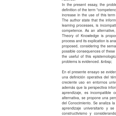
In the present essay, the probl
definition of the term "competen
increase in the use of this ter
The author state that the inform
leaming processes, is incompatib
competence. As an alternative, 
Theory of Knowledge is propos
process and its explication is ana
proposed, considering the semant
possible consequences of these c
the useful of this epistemologi
problems is evidenced. &nbsp;
En el presente ensayo se evidenc
una definición operativa del t
creciente uso en entornos unive
además que la perspectiva infor
aprendizaje, es incompatible 
alternativa, se propone una pers
del Conocimiento. Se analiza la
aprendizaje universitario y 
constructivismo y considerand