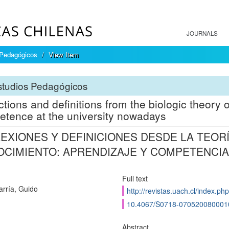
JOURNALS
 Pedagógicos
View Item
studios Pedagógicos
ctions and definitions from the biologic theory
tence at the university nowadays
EXIONES Y DEFINICIONES DESDE LA TEORÍ
CIMIENTO: APRENDIZAJE Y COMPETENCIA 
Full text
arría, Guido
http://revistas.uach.cl/index.ph
10.4067/S0718-070520080001
Abstract