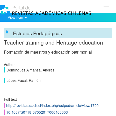
Toggl
navig
View Item
Estudios Pedagógicos
Teacher training and Heritage education
Formación de maestros y educación patrimonial
Author
Domínguez Almansa, Andrés
López Facal, Ramón
Full text
http://revistas.uach.cl/index.php/estped/article/view/1790
10.4067/S0718-07052017000400003