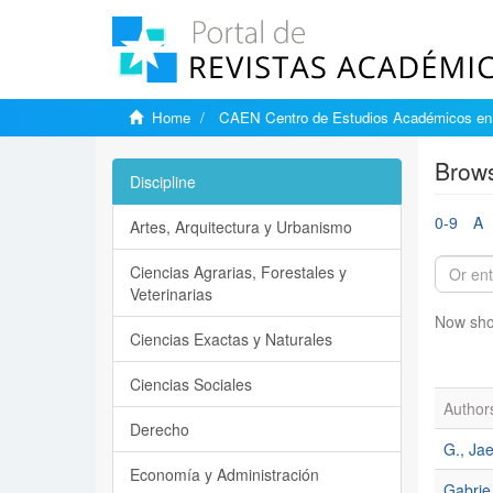
Home
CAEN Centro de Estudios Académicos en 
Brows
Discipline
0-9
A
Artes, Arquitectura y Urbanismo
Ciencias Agrarias, Forestales y
Veterinarias
Now sho
Ciencias Exactas y Naturales
Ciencias Sociales
Author
Derecho
G., Ja
Economía y Administración
Gabrie