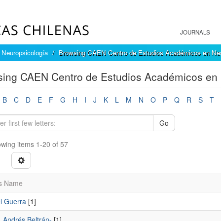
JOURNALS
Neuropsicología
Browsing CAEN Centro de Estudios Académicos en Neur
ing CAEN Centro de Estudios Académicos en 
B
C
D
E
F
G
H
I
J
K
L
M
N
O
P
Q
R
S
T
Go
wing items 1-20 of 57
s Name
el Guerra
[1]
, Andrés Beltrán-
[1]