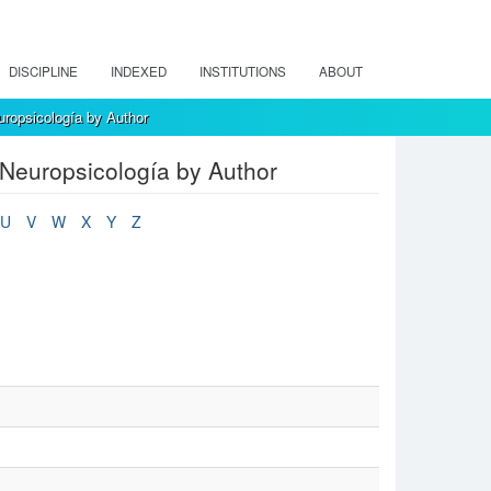
DISCIPLINE
INDEXED
INSTITUTIONS
ABOUT
opsicología by Author
Neuropsicología by Author
U
V
W
X
Y
Z