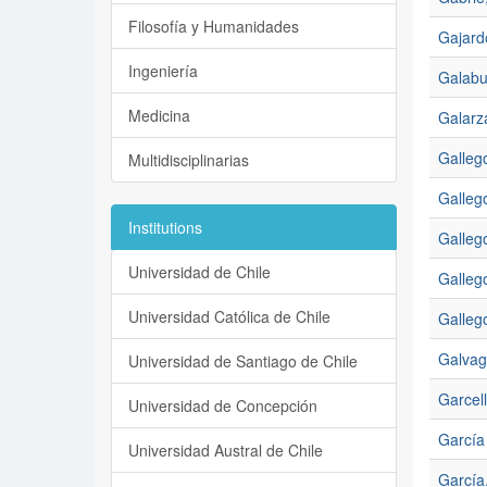
Filosofía y Humanidades
Gajard
Ingeniería
Galabu
Medicina
Galarz
Galleg
Multidisciplinarias
Gallego
Institutions
Gallego
Universidad de Chile
Gallego
Universidad Católica de Chile
Gallego
Galvag
Universidad de Santiago de Chile
Garcell
Universidad de Concepción
García
Universidad Austral de Chile
García