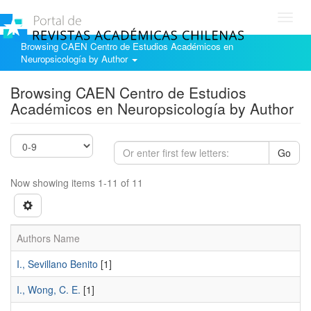
Toggl
navig
Browsing CAEN Centro de Estudios Académicos en
Neuropsicología by Author
Browsing CAEN Centro de Estudios
Académicos en Neuropsicología by Author
Go
Now showing items 1-11 of 11
Authors Name
I., Sevillano Benito
[1]
I., Wong, C. E.
[1]