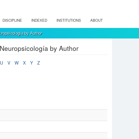
DISCIPLINE
INDEXED
INSTITUTIONS
ABOUT
opsicología by Author
Neuropsicología by Author
U
V
W
X
Y
Z