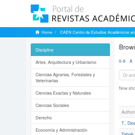
Home
CAEN Centro de Estudios Académicos en 
Brows
Discipline
0-9
A
Artes, Arquitectura y Urbanismo
Ciencias Agrarias, Forestales y
Veterinarias
Now sho
Ciencias Exactas y Naturales
Ciencias Sociales
Author
Derecho
T., Di
Economía y Administración
Taboh,