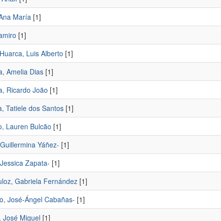
 Ana María
[1]
amiro
[1]
Huarca, Luis Alberto
[1]
a, Amelia Dias
[1]
a, Ricardo João
[1]
, Tatiele dos Santos
[1]
o, Lauren Bulcão
[1]
 Guillermina Yáñez-
[1]
 Jessica Zapata-
[1]
loz, Gabriela Fernández
[1]
ro, José-Ángel Cabañas-
[1]
, José Miguel
[1]