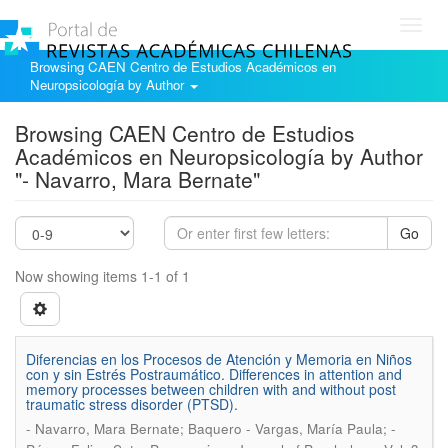
Toggl
navig
Browsing CAEN Centro de Estudios Académicos en
Neuropsicología by Author
Browsing CAEN Centro de Estudios
Académicos en Neuropsicología by Author
"- Navarro, Mara Bernate"
Go
Now showing items 1-1 of 1
Diferencias en los Procesos de Atención y Memoria en Niños
con y sin Estrés Postraumático. Differences in attention and
memory processes between children with and without post
traumatic stress disorder (PTSD).
- Navarro, Mara Bernate; Baquero - Vargas, María Paula; -