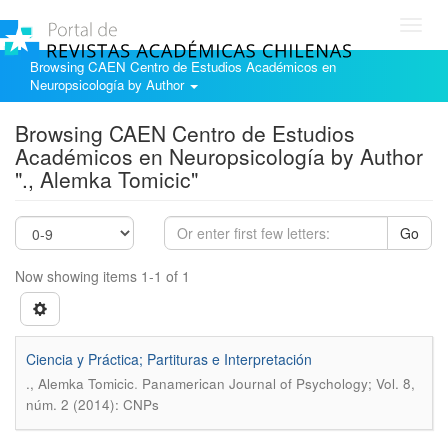
Toggl
navig
Browsing CAEN Centro de Estudios Académicos en
Neuropsicología by Author
Browsing CAEN Centro de Estudios
Académicos en Neuropsicología by Author
"., Alemka Tomicic"
Go
Now showing items 1-1 of 1
Ciencia y Práctica; Partituras e Interpretación
.
., Alemka Tomicic
Panamerican Journal of Psychology; Vol. 8,
núm. 2 (2014): CNPs