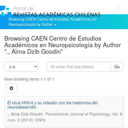
Toggl
navig
Browsing CAEN Centro de Estudios Académicos en
Neuropsicología by Author
Browsing CAEN Centro de Estudios
Académicos en Neuropsicología by Author
"., Alma Dzib Goodin"
Go
Now showing items 1-1 of 1
El virus HHV-6 y su relación con los trastornos del
neurodesarrollo.
.
., Alma Dzib Goodin
Panamerican Journal of Psychology; Vol. 6,
núm. 2 (2012): CNPs