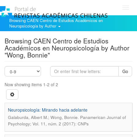
Toggl
navig
Browsing CAEN Centro de Estudios Académicos en
Neuropsicología by Author
Browsing CAEN Centro de Estudios
Académicos en Neuropsicología by Author
"Wong, Bonnie"
Go
Now showing items 1-2 of 2
Neuropsicología: Mirando hacia adelante
.
Galaburda, Albert M.; Wong, Bonnie
Panamerican Journal of
Psychology; Vol. 11, núm. 2 (2017): CNPs