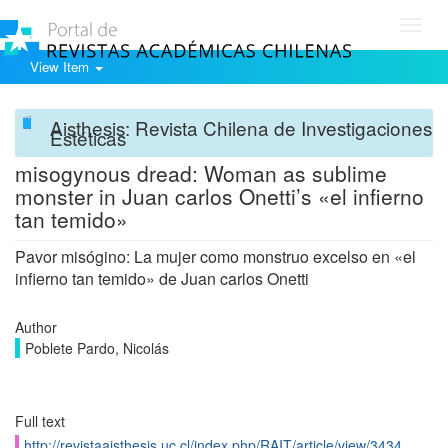
Toggl
navig
View Item
Aisthesis: Revista Chilena de Investigaciones
Estéticas
misogynous dread: Woman as sublime
monster in Juan carlos Onetti’s «el infierno
tan temido»
Pavor misógino: La mujer como monstruo excelso en «el
infierno tan temido» de Juan carlos Onetti
Author
Poblete Pardo, Nicolás
Full text
http://revistaaisthesis.uc.cl/index.php/RAIT/article/view/3434