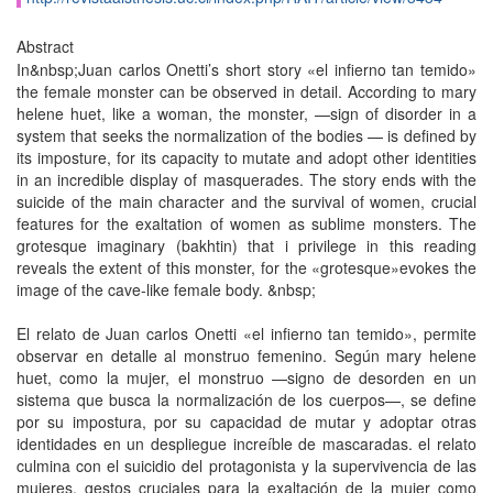
Abstract
In&nbsp;Juan carlos Onetti’s short story «el infierno tan temido»
the female monster can be observed in detail. According to mary
helene huet, like a woman, the monster, —sign of disorder in a
system that seeks the normalization of the bodies — is defined by
its imposture, for its capacity to mutate and adopt other identities
in an incredible display of masquerades. The story ends with the
suicide of the main character and the survival of women, crucial
features for the exaltation of women as sublime monsters. The
grotesque imaginary (bakhtin) that i privilege in this reading
reveals the extent of this monster, for the «grotesque»evokes the
image of the cave-like female body. &nbsp;
El relato de Juan carlos Onetti «el infierno tan temido», permite
observar en detalle al monstruo femenino. Según mary helene
huet, como la mujer, el monstruo —signo de desorden en un
sistema que busca la normalización de los cuerpos—, se define
por su impostura, por su capacidad de mutar y adoptar otras
identidades en un despliegue increíble de mascaradas. el relato
culmina con el suicidio del protagonista y la supervivencia de las
mujeres, gestos cruciales para la exaltación de la mujer como