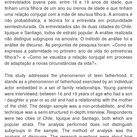
entrevistados jovens pais, entre 16 e 19 anos de idade, que
tinham um/a filho/a de um ano ou menos de idade e que tinham
uma relação conjugal com a mãe de seu/sua filho/a. A amostra é
não probabilística, a técnica foi a entrevista em profundidade
semiestruturada. Os entrevistados são de duas cidades do Chile,
Iquique e Santiago, todos de estrato popular. A análise realizada
não distingue subgrupos na amostra. O método de análise foi a
análise de discurso. As perguntas de pesquisa foram: «Como se
expressa a paternidade no primeiro ano de vida do primeiro/as
filho/a?» e «Como se visualiza a relação conjugal em processo
de adaptação a novas circunstâncias da vida?».
This study addresses the phenomenon of teen fatherhood. It
stands as a phenomenon of fatherhood exercised by an individual
actor embedded in a set of family relationships. Young parents
were interviewed, between 16 and 19 years of age who had a son
/ daughter a year or so old and had a relationship with the mother
of the child. The design sample was a non-probabilistic, and the
technique was a semi-structured in-depth interview. Respondents
were two cities of Chile, Iquique and Santiago, both which are
popular strata. The analysis performed does not distinguish
subgroups in the sample. The method of analysis was the
analysis of discourse. The research questions were about how