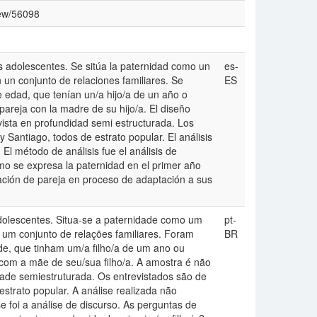
iew/56098
s adolescentes. Se sitúa la paternidad como un
es-
 un conjunto de relaciones familiares. Se
ES
 edad, que tenían un/a hijo/a de un año o
reja con la madre de su hijo/a. El diseño
revista en profundidad semi estructurada. Los
 Santiago, todos de estrato popular. El análisis
El método de análisis fue el análisis de
mo se expresa la paternidad en el primer año
elación de pareja en proceso de adaptación a sus
olescentes. Situa-se a paternidade como um
pt-
 um conjunto de relações familiares. Foram
BR
ade, que tinham um/a filho/a de um ano ou
com a mãe de seu/sua filho/a. A amostra é não
didade semiestruturada. Os entrevistados são de
estrato popular. A análise realizada não
 foi a análise de discurso. As perguntas de