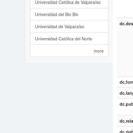
Universidad Católica de Valparaíso
Universidad del Bio Bio
dc.des
Universidad de Valparaíso
Universidad Católica del Norte
more
dc.for
dc.la
dc.pub
dc.rel
dc.rig