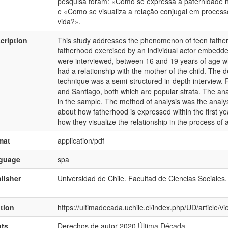
pesquisa foram: «Como se expressa a paternidade no
e «Como se visualiza a relação conjugal em process
vida?».
cription
This study addresses the phenomenon of teen fathe
fatherhood exercised by an individual actor embedded
were interviewed, between 16 and 19 years of age wh
had a relationship with the mother of the child. The 
technique was a semi-structured in-depth interview. 
and Santiago, both which are popular strata. The an
in the sample. The method of analysis was the analy
about how fatherhood is expressed within the first year
how they visualize the relationship in the process of 
mat
application/pdf
nguage
spa
lisher
Universidad de Chile. Facultad de Ciencias Sociales
ation
https://ultimadecada.uchile.cl/index.php/UD/article/
hts
Derechos de autor 2020 Última Década