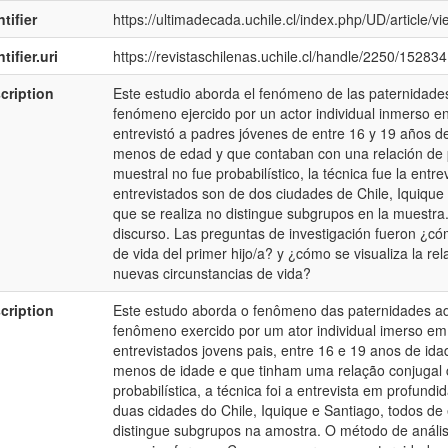
tifier
https://ultimadecada.uchile.cl/index.php/UD/article/v
tifier.uri
https://revistaschilenas.uchile.cl/handle/2250/152834
cription
Este estudio aborda el fenómeno de las paternidade
fenómeno ejercido por un actor individual inmerso en
entrevistó a padres jóvenes de entre 16 y 19 años de
menos de edad y que contaban con una relación de pa
muestral no fue probabilístico, la técnica fue la ent
entrevistados son de dos ciudades de Chile, Iquique y
que se realiza no distingue subgrupos en la muestra. 
discurso. Las preguntas de investigación fueron ¿có
de vida del primer hijo/a? y ¿cómo se visualiza la r
nuevas circunstancias de vida?
cription
Este estudo aborda o fenômeno das paternidades ad
fenômeno exercido por um ator individual imerso em
entrevistados jovens pais, entre 16 e 19 anos de id
menos de idade e que tinham uma relação conjugal 
probabilística, a técnica foi a entrevista em profun
duas cidades do Chile, Iquique e Santiago, todos de 
distingue subgrupos na amostra. O método de análise