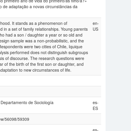
 primeiro ano de vida do primeiro/as filho/a?»
o de adaptação a novas circunstâncias da
rhood. It stands as a phenomenon of
en-
 in a set of family relationships. Young parents
US
o had a son / daughter a year or so old and
design sample was a non-probabilistic, and the
Respondents were two cities of Chile, Iquique
alysis performed does not distinguish subgroups
sis of discourse. The research questions were
 of the birth of the first son or daughter, and
adaptation to new circumstances of life.
. Departamento de Sociología
es-
ES
view/56098/59309
es-