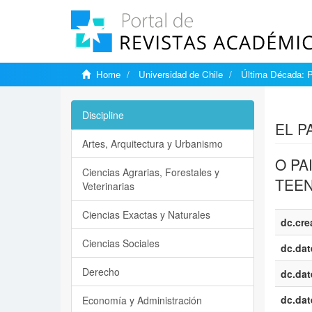
Home
Universidad de Chile
Última Década: 
Show si
Discipline
EL P
Artes, Arquitectura y Urbanismo
O PA
Ciencias Agrarias, Forestales y
TEEN
Veterinarias
Ciencias Exactas y Naturales
dc.cre
Ciencias Sociales
dc.dat
Derecho
dc.dat
dc.dat
Economía y Administración