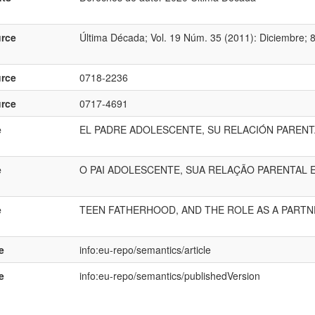
rce
Última Década; Vol. 19 Núm. 35 (2011): Diciembre; 
rce
0718-2236
rce
0717-4691
e
EL PADRE ADOLESCENTE, SU RELACIÓN PARENT
e
O PAI ADOLESCENTE, SUA RELAÇÃO PARENTAL 
e
TEEN FATHERHOOD, AND THE ROLE AS A PARTN
e
info:eu-repo/semantics/article
e
info:eu-repo/semantics/publishedVersion