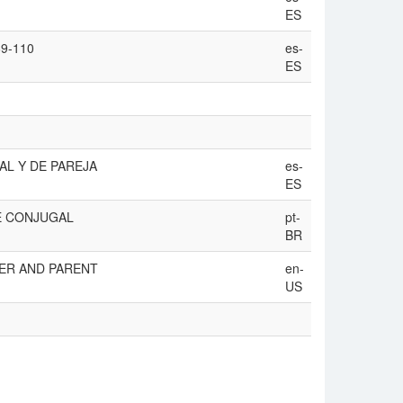
ES
89-110
es-
ES
AL Y DE PAREJA
es-
ES
E CONJUGAL
pt-
BR
ER AND PARENT
en-
US