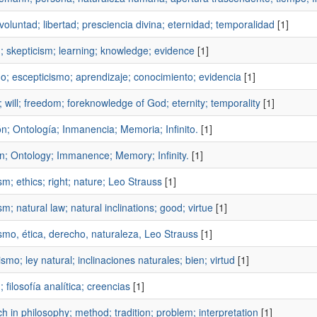
voluntad; libertad; presciencia divina; eternidad; temporalidad
[1]
; skepticism; learning; knowledge; evidence
[1]
o; escepticismo; aprendizaje; conocimiento; evidencia
[1]
 will; freedom; foreknowledge of God; eternity; temporality
[1]
n; Ontología; Inmanencia; Memoria; Infinito.
[1]
n; Ontology; Immanence; Memory; Infinity.
[1]
ism; ethics; right; nature; Leo Strauss
[1]
ism; natural law; natural inclinations; good; virtue
[1]
ismo, ética, derecho, naturaleza, Leo Strauss
[1]
ismo; ley natural; inclinaciones naturales; bien; virtud
[1]
n; filosofía analítica; creencias
[1]
h in philosophy; method; tradition; problem; interpretation
[1]