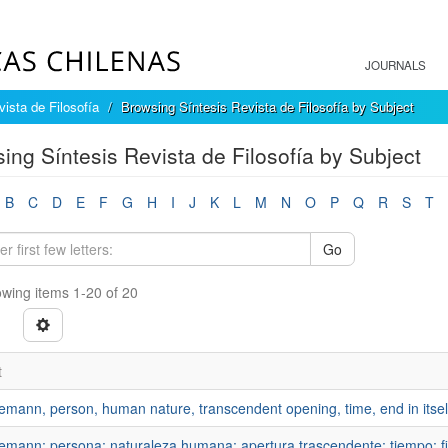
JOURNALS
ista de Filosofía
Browsing Síntesis Revista de Filosofía by Subject
ing Síntesis Revista de Filosofía by Subject
B
C
D
E
F
G
H
I
J
K
L
M
N
O
P
Q
R
S
T
Go
wing items 1-20 of 20
t
mann, person, human nature, transcendent opening, time, end in itself,
mann; persona; naturaleza humana; apertura trascendente; tiempo; fin