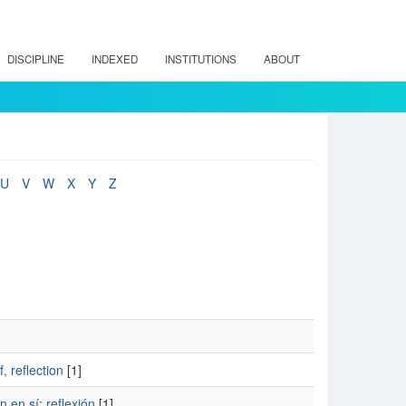
DISCIPLINE
INDEXED
INSTITUTIONS
ABOUT
U
V
W
X
Y
Z
 reflection
[1]
 en sí; reflexión
[1]