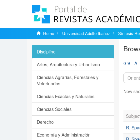
Home
Universidad Adolfo Ibañez
Síntesis Rev
Brows
Discipline
0-9
A
Artes, Arquitectura y Urbanismo
Ciencias Agrarias, Forestales y
Veterinarias
Now sho
Ciencias Exactas y Naturales
Ciencias Sociales
Subjec
Derecho
R. Spae
Economía y Administración
R. Spae