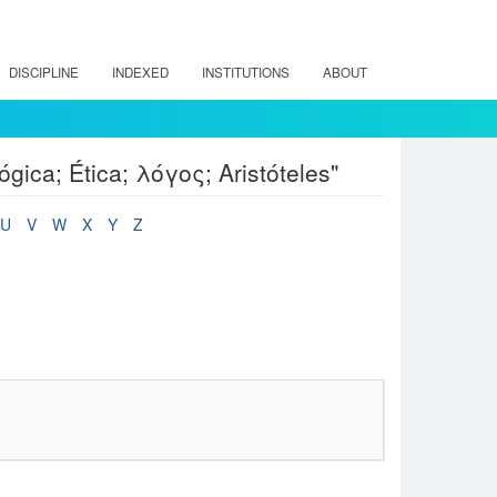
DISCIPLINE
INDEXED
INSTITUTIONS
ABOUT
ógica; Ética; λόγος; Aristóteles"
U
V
W
X
Y
Z