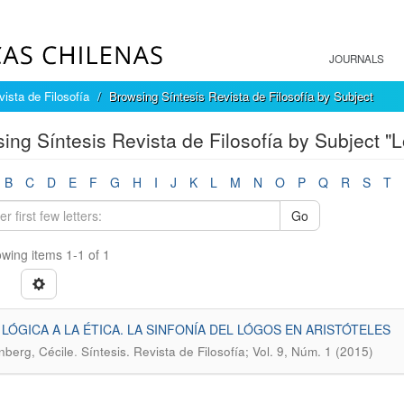
JOURNALS
ista de Filosofía
Browsing Síntesis Revista de Filosofía by Subject
ing Síntesis Revista de Filosofía by Subject "L
B
C
D
E
F
G
H
I
J
K
L
M
N
O
P
Q
R
S
T
Go
wing items 1-1 of 1
 LÓGICA A LA ÉTICA. LA SINFONÍA DEL LÓGOS EN ARISTÓTELES
.
nberg, Cécile
Síntesis. Revista de Filosofía; Vol. 9, Núm. 1 (2015)