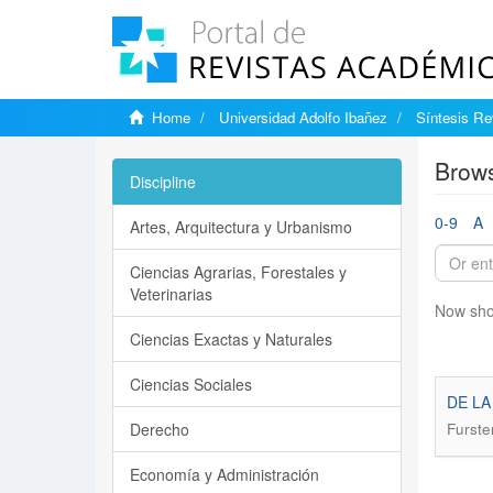
Home
Universidad Adolfo Ibañez
Síntesis Rev
Brows
Discipline
0-9
A
Artes, Arquitectura y Urbanismo
Ciencias Agrarias, Forestales y
Veterinarias
Now sho
Ciencias Exactas y Naturales
Ciencias Sociales
DE LA
Derecho
Furste
Economía y Administración