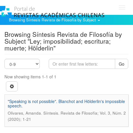
Toggl
navig
Browsing Síntesis Revista de Filosofía by Subject
Browsing Síntesis Revista de Filosofía by
Subject "Ley; imposibilidad; escritura;
muerte; Hölderlin"
Go
Now showing items 1-1 of 1
"Speaking is not possible". Blanchot and Hölderlin's impossible
speech.
.
Olivares, Amanda
Síntesis. Revista de Filosofía; Vol. 3, Núm. 2
(2020); 1-21