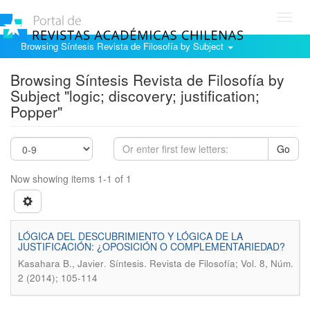
Toggl
navig
Browsing Síntesis Revista de Filosofía by Subject
Browsing Síntesis Revista de Filosofía by
Subject "logic; discovery; justification;
Popper"
Go
Now showing items 1-1 of 1
LÓGICA DEL DESCUBRIMIENTO Y LÓGICA DE LA
JUSTIFICACIÓN: ¿OPOSICIÓN O COMPLEMENTARIEDAD?
.
Kasahara B., Javier
Síntesis. Revista de Filosofía; Vol. 8, Núm.
2 (2014); 105-114