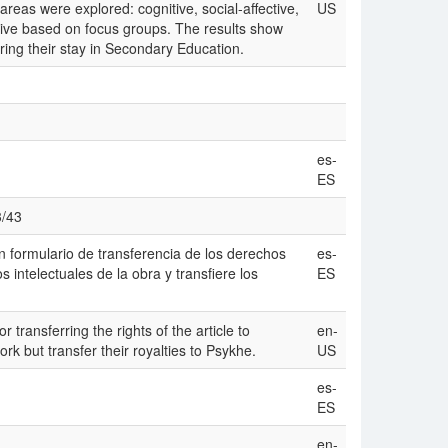
eas were explored: cognitive, social-affective,
US
tive based on focus groups. The results show
ing their stay in Secondary Education.
es-
ES
3/43
n formulario de transferencia de los derechos
es-
 intelectuales de la obra y transfiere los
ES
r transferring the rights of the article to
en-
rk but transfer their royalties to Psykhe.
US
es-
ES
en-