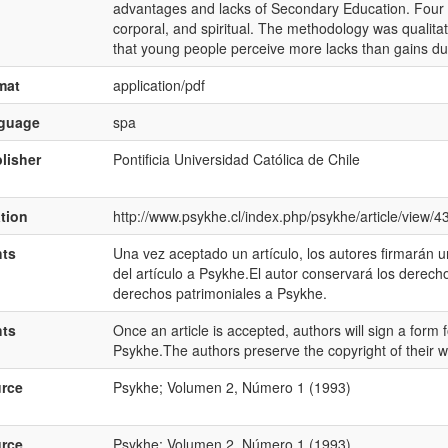
advantages and lacks of Secondary Education. Four ar
corporal, and spiritual. The methodology was qualita
that young people perceive more lacks than gains dur
mat
application/pdf
nguage
spa
lisher
Pontificia Universidad Católica de Chile
ation
http://www.psykhe.cl/index.php/psykhe/article/view/4
hts
Una vez aceptado un artículo, los autores firmarán u
del artículo a Psykhe.El autor conservará los derechos
derechos patrimoniales a Psykhe.
hts
Once an article is accepted, authors will sign a form fo
Psykhe.The authors preserve the copyright of their wo
rce
Psykhe; Volumen 2, Número 1 (1993)
rce
Psykhe; Volumen 2, Número 1 (1993)