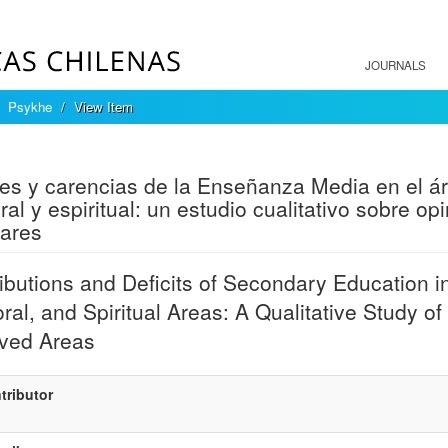
JOURNALS
Psykhe
View Item
mple item record
es y carencias de la Enseñanza Media en el áre
ral y espiritual: un estudio cualitativo sobre o
ares
ibutions and Deficits of Secondary Education in 
ral, and Spiritual Areas: A Qualitative Study o
ved Areas
tributor