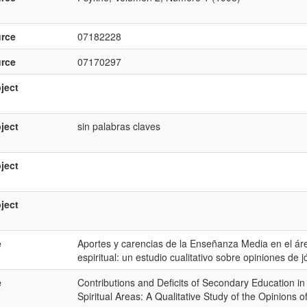
rce
07182228
rce
07170297
ject
ject
sin palabras claves
ject
ject
e
Aportes y carencias de la Enseñanza Media en el área 
espiritual: un estudio cualitativo sobre opiniones de
e
Contributions and Deficits of Secondary Education in 
Spiritual Areas: A Qualitative Study of the Opinions