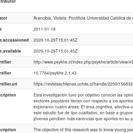
tributor
ator
Arancibia, Violeta; Pontificia Universidad Católica de 
e
2011-01-18
e.accessioned
2020-10-29T15:01:45Z
e.available
2020-10-29T15:01:45Z
tifier
http://www.psykhe.cl/index.php/psykhe/article/view/4
tifier
10.7764/psykhe.2.1.43
tifier.uri
https://revistaschilenas.uchile.cl/handle/2250/156832
cription
Esta investigación tuvo por objetivo conocer las opi
sectores populares tienen con respecto a los aporte
exploraron cuatro áreas: El área cognitiva, afectiva-s
este estudio fue de tipo cualitativo, en base a grupo
jóvenes perciben más carencias que aportes en su 
cription
The objective of this research was to know young peo