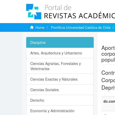
Home
Pontificia Universidad Católica de Chile
Show si
Discipline
Aport
corpo
Artes, Arquitectura y Urbanismo
popul
Ciencias Agrarias, Forestales y
Veterinarias
Contr
Corpo
Ciencias Exactas y Naturales
Depri
Ciencias Sociales
Derecho
dc.con
Economía y Administración