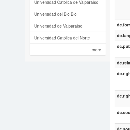
Universidad Católica de Valparaíso
Universidad del Bio Bio
dc.for
Universidad de Valparaíso
dc.la
Universidad Católica del Norte
dc.pub
more
dc.rel
dc.rig
dc.rig
dc.sou
dc.sou