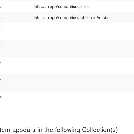
e
info:eu-repo/semantics/article
e
info:eu-repo/semantics/publishedVersion
e
e
e
e
e
item appears in the following Collection(s)