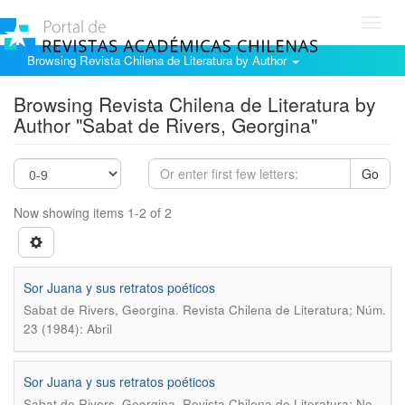
Toggl
navig
Browsing Revista Chilena de Literatura by Author
Browsing Revista Chilena de Literatura by
Author "Sabat de Rivers, Georgina"
Go
Now showing items 1-2 of 2
Sor Juana y sus retratos poéticos
.
Sabat de Rivers, Georgina
Revista Chilena de Literatura; Núm.
23 (1984): Abril
Sor Juana y sus retratos poéticos
.
Sabat de Rivers, Georgina
Revista Chilena de Literatura; No.