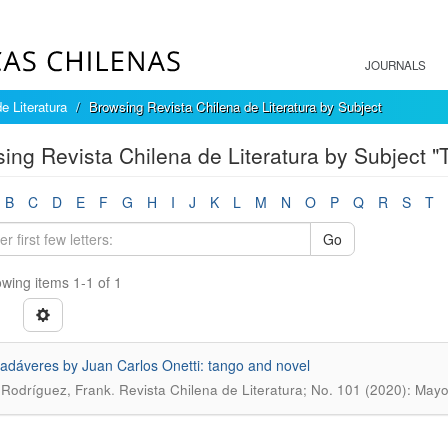
JOURNALS
e Literatura
Browsing Revista Chilena de Literatura by Subject
ing Revista Chilena de Literatura by Subject "
B
C
D
E
F
G
H
I
J
K
L
M
N
O
P
Q
R
S
T
Go
wing items 1-1 of 1
adáveres by Juan Carlos Onetti: tango and novel
.
Rodríguez, Frank
Revista Chilena de Literatura; No. 101 (2020): May