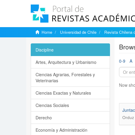
Home
Universidad de Chile
Revista Chilena d
Brows
Discipline
0-9
A
Artes, Arquitectura y Urbanismo
Ciencias Agrarias, Forestales y
Veterinarias
Now sho
Ciencias Exactas y Naturales
Ciencias Sociales
Juntac
Derecho
Orduz 
Economía y Administración