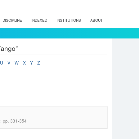
DISCIPLINE
INDEXED
INSTITUTIONS
ABOUT
Tango"
U
V
W
X
Y
Z
o; pp. 331-354