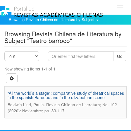
Toggl
navig
Browsing Revista Chilena de Literatura by Subject
Browsing Revista Chilena de Literatura by
Subject "Teatro barroco"
Go
Now showing items 1-1 of 1
“All the world’s a stage”: comparative study of theatrical spaces
in the spanish Baroque and in the elizabethan scene
.
Baldwin Lind, Paula
Revista Chilena de Literatura; No. 102
(2020): Noviembre; pp. 83-117