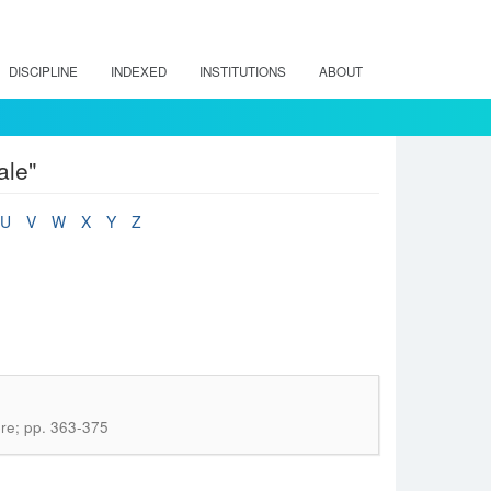
DISCIPLINE
INDEXED
INSTITUTIONS
ABOUT
ale"
U
V
W
X
Y
Z
bre; pp. 363-375