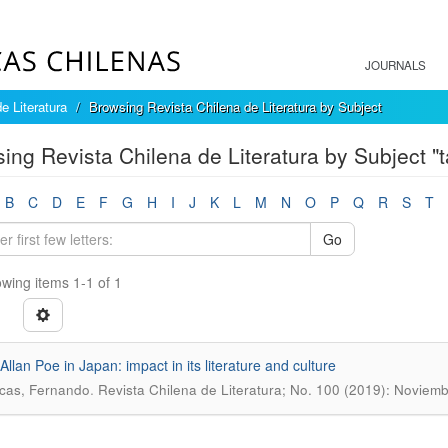
JOURNALS
e Literatura
Browsing Revista Chilena de Literatura by Subject
ing Revista Chilena de Literatura by Subject "t
B
C
D
E
F
G
H
I
J
K
L
M
N
O
P
Q
R
S
T
Go
wing items 1-1 of 1
Allan Poe in Japan: impact in its literature and culture
.
cas, Fernando
Revista Chilena de Literatura; No. 100 (2019): Noviem