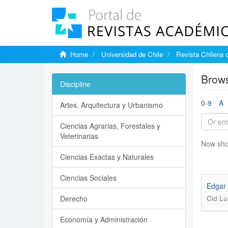
Home
Universidad de Chile
Revista Chilena d
Brows
Discipline
0-9
A
Artes, Arquitectura y Urbanismo
Ciencias Agrarias, Forestales y
Veterinarias
Now sho
Ciencias Exactas y Naturales
Ciencias Sociales
Edgar 
Derecho
Cid Lu
Economía y Administración