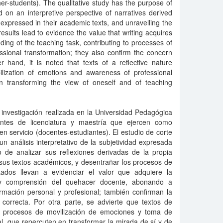
her-students). The qualitative study has the purpose of
ed on an interpretive perspective of narratives derived
 expressed in their academic texts, and unravelling the
esults lead to evidence the value that writing acquires
ng of the teaching task, contributing to processes of
ssional transformation; they also confirm the concern
r hand, it is noted that texts of a reflective nature
ilization of emotions and awareness of professional
 transforming the view of oneself and of teaching
investigación realizada en la Universidad Pedagógica
antes de licenciatura y maestría que ejercen como
n servicio (docentes-estudiantes). El estudio de corte
un análisis interpretativo de la subjetividad expresada
to de analizar sus reflexiones derivadas de la propia
sus textos académicos, y desentrañar los procesos de
ltados llevan a evidenciar el valor que adquiere la
 y comprensión del quehacer docente, abonando a
rmación personal y profesional; también confirman la
 correcta. Por otra parte, se advierte que textos de
 a procesos de movilización de emociones y toma de
al, que repercuten en transformar la mirada de sí y de