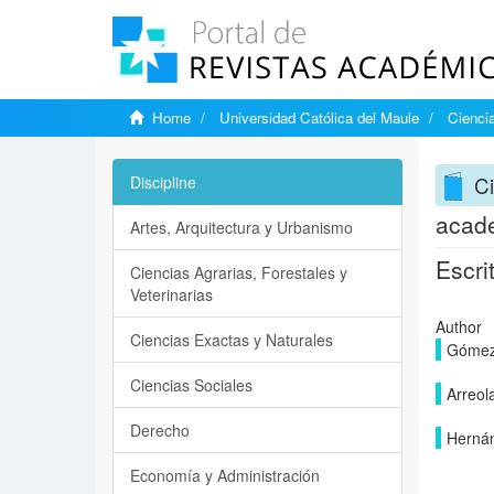
Home
Universidad Católica del Maule
Ciencia
Ci
Discipline
acade
Artes, Arquitectura y Urbanismo
Escri
Ciencias Agrarias, Forestales y
Veterinarias
Author
Ciencias Exactas y Naturales
Gómez 
Ciencias Sociales
Arreol
Derecho
Herná
Economía y Administración