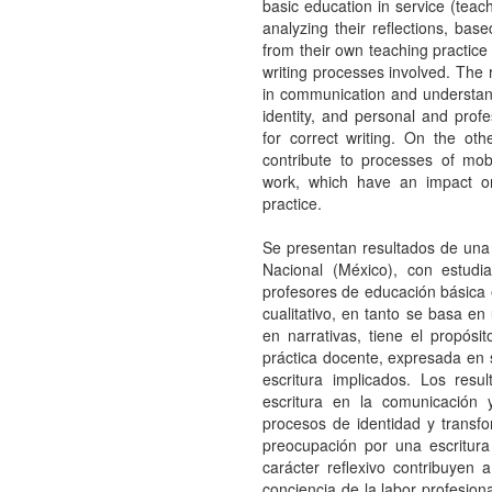
basic education in service (teac
analyzing their reflections, bas
from their own teaching practice
writing processes involved. The r
in communication and understandi
identity, and personal and profe
for correct writing. On the othe
contribute to processes of mob
work, which have an impact on
practice.
Se presentan resultados de una 
Nacional (México), con estudi
profesores de educación básica e
cualitativo, en tanto se basa en 
en narrativas, tiene el propósi
práctica docente, expresada en 
escritura implicados. Los resu
escritura en la comunicación
procesos de identidad y transfo
preocupación por una escritura
carácter reflexivo contribuyen
conciencia de la labor profesion