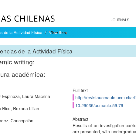
JOURNALS
s de la Actividad Física
View Item
encias de la Actividad Física
mic writing:
tura académica:
Full text
Espinoza, Laura Macrina
http://revistaucmaule.ucm.cl/art
10.29035/ucmaule.59.79
a Rico, Roxana Lilian
Abstract
ndez, Concepción
Results of an investigation carr
are presented, with undergradua