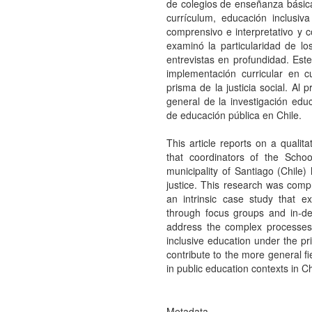
de colegios de enseñanza básica
currículum, educación inclusiva
comprensivo e interpretativo y c
examinó la particularidad de lo
entrevistas en profundidad. Es
implementación curricular en c
prisma de la justicia social. Al
general de la investigación educ
de educación pública en Chile.
This article reports on a quali
that coordinators of the Schoo
municipality of Santiago (Chile)
justice. This research was compr
an intrinsic case study that ex
through focus groups and in-de
address the complex processes 
inclusive education under the pri
contribute to the more general fi
in public education contexts in Ch
Metadata