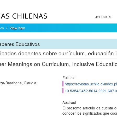
JOURNALS
vos
View Item
aberes Educativos
ficados docentes sobre currículum, educación in
er Meanings on Curriculum, Inclusive Educatio
Full text
oza-Barahona, Claudia
https://revistas.uchile.cl/index
10.5354/2452-5014.2021.6071
Abstract
El presente artículo da cuenta d
conocer los significados que coo