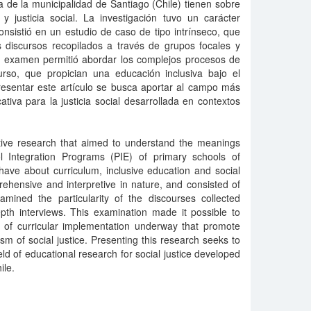
 de la municipalidad de Santiago (Chile) tienen sobre
 y justicia social. La investigación tuvo un carácter
onsistió en un estudio de caso de tipo intrínseco, que
s discursos recopilados a través de grupos focales y
te examen permitió abordar los complejos procesos de
urso, que propician una educación inclusiva bajo el
 presentar este artículo se busca aportar al campo más
ativa para la justicia social desarrollada en contextos
tative research that aimed to understand the meanings
l Integration Programs (PIE) of primary schools of
 have about curriculum, inclusive education and social
ehensive and interpretive in nature, and consisted of
amined the particularity of the discourses collected
pth interviews. This examination made it possible to
of curricular implementation underway that promote
sm of social justice. Presenting this research seeks to
eld of educational research for social justice developed
ile.