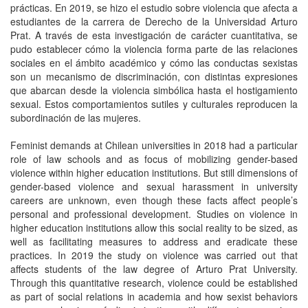
prácticas. En 2019, se hizo el estudio sobre violencia que afecta a
estudiantes de la carrera de Derecho de la Universidad Arturo
Prat. A través de esta investigación de carácter cuantitativa, se
pudo establecer cómo la violencia forma parte de las relaciones
sociales en el ámbito académico y cómo las conductas sexistas
son un mecanismo de discriminación, con distintas expresiones
que abarcan desde la violencia simbólica hasta el hostigamiento
sexual. Estos comportamientos sutiles y culturales reproducen la
subordinación de las mujeres.
Feminist demands at Chilean universities in 2018 had a particular
role of law schools and as focus of mobilizing gender-based
violence within higher education institutions. But still dimensions of
gender-based violence and sexual harassment in university
careers are unknown, even though these facts affect people’s
personal and professional development. Studies on violence in
higher education institutions allow this social reality to be sized, as
well as facilitating measures to address and eradicate these
practices. In 2019 the study on violence was carried out that
affects students of the law degree of Arturo Prat University.
Through this quantitative research, violence could be established
as part of social relations in academia and how sexist behaviors