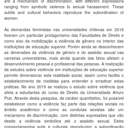
are a mechanism of discrimination, with different expressions
ranging from symbolic violence to sexual harassment. These
subtle and cultural behaviors reproduce the subordination of
women.
As demandas feministas nas universidades chilenas em 2018
tiveram um particular protagonismo das Faculdades de Direito e
como eixo da mobilização a violência de gênero no interior das
instituições de educação superior. Porém ainda se desconhecem
as dimensões da violência de gênero e do assédio sexual nas
carreiras universitárias, mais ainda quando tais fatos afetam o
desenvolvimento pessoal e profissional das pessoas. A realização
de estudos sobre violência em instituições de educação superior
permite dimensionar esta realidade social, assim como facilita o
estabelecimento de medidas para entender e erradicar estas
práticas. No ano 2019 se realizou o estudo sobre violência que
afeta a estudantes do curso de Direito da Universidade Arturo
Prat. Através desta pesquisa, de caráter quantitativo, foi possível
estabelecer como a violência faz parte das relações sociais no
âmbito acadêmico e como as condutas sexistas são um
mecanismo de discriminação, com distintas expressões que vão
desde a violência simbólica até o assédio sexual. Estes
comportamentos sutis e culturais reproduzem a subordinação