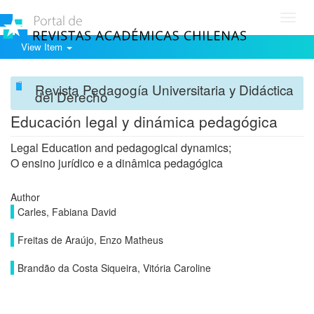
Toggl
navig
View Item
Revista Pedagogía Universitaria y Didáctica
del Derecho
Educación legal y dinámica pedagógica
Legal Education and pedagogical dynamics;
O ensino jurídico e a dinâmica pedagógica
Author
Carles, Fabiana David
Freitas de Araújo, Enzo Matheus
Brandão da Costa Siqueira, Vitória Caroline