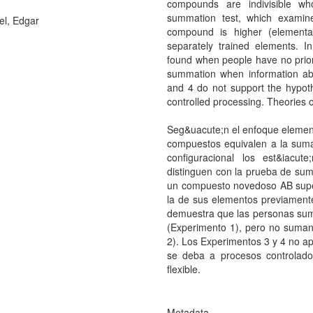
compounds are indivisible wh
summation test, which examin
el, Edgar
compound is higher (elementali
separately trained elements. 
found when people have no prior
summation when information ab
and 4 do not support the hypot
controlled processing. Theories o
Seg&uacute;n el enfoque elementa
compuestos equivalen a la sum
configuracional los est&iacut
distinguen con la prueba de suma
un compuesto novedoso AB super
la de sus elementos previament
demuestra que las personas sum
(Experimento 1), pero no suman
2). Los Experimentos 3 y 4 no ap
se deba a procesos controlados
flexible.
Metadata