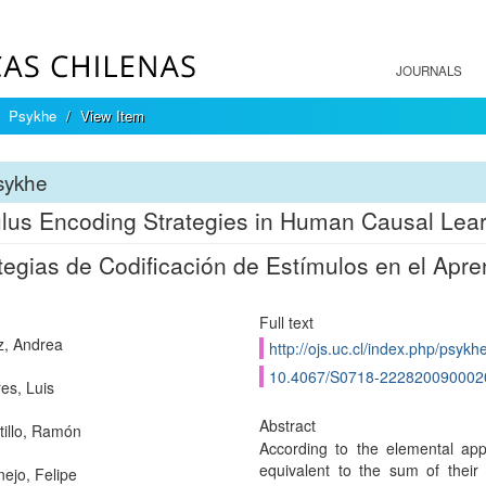
JOURNALS
Psykhe
View Item
sykhe
lus Encoding Strategies in Human Causal Lea
tegias de Codificación de Estímulos en el Ap
Full text
z, Andrea
http://ojs.uc.cl/index.php/psykh
10.4067/S0718-222820090002
es, Luis
Abstract
tillo, Ramón
According to the elemental app
equivalent to the sum of their
nejo, Felipe