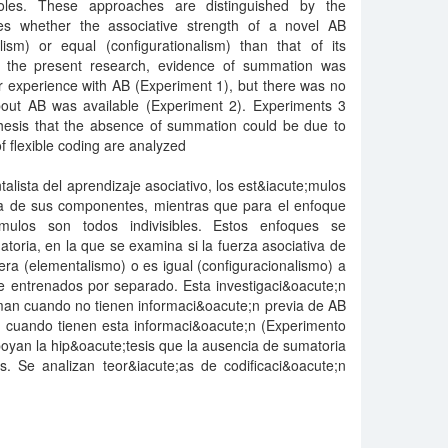
oles. These approaches are distinguished by the
es whether the associative strength of a novel AB
sm) or equal (configurationalism) than that of its
In the present research, evidence of summation was
 experience with AB (Experiment 1), but there was no
out AB was available (Experiment 2). Experiments 3
hesis that the absence of summation could be due to
f flexible coding are analyzed
lista del aprendizaje asociativo, los est&iacute;mulos
a de sus componentes, mientras que para el enfoque
e;mulos son todos indivisibles. Estos enfoques se
toria, en la que se examina si la fuerza asociativa de
a (elementalismo) o es igual (configuracionalismo) a
e entrenados por separado. Esta investigaci&oacute;n
an cuando no tienen informaci&oacute;n previa de AB
 cuando tienen esta informaci&oacute;n (Experimento
oyan la hip&oacute;tesis que la ausencia de sumatoria
. Se analizan teor&iacute;as de codificaci&oacute;n