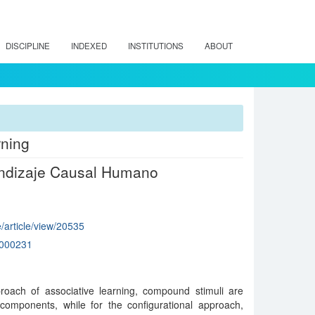
DISCIPLINE
INDEXED
INSTITUTIONS
ABOUT
rning
rendizaje Causal Humano
e/article/view/20535
000231
roach of associative learning, compound stimuli are
 components, while for the configurational approach,