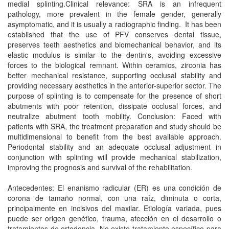
medial splinting.Clinical relevance: SRA is an infrequent
pathology, more prevalent in the female gender, generally
asymptomatic, and it is usually a radiographic finding. It has been
established that the use of PFV conserves dental tissue,
preserves teeth aesthetics and biomechanical behavior, and its
elastic modulus is similar to the dentin's, avoiding excessive
forces to the biological remnant. Within ceramics, zirconia has
better mechanical resistance, supporting occlusal stability and
providing necessary aesthetics in the anterior-superior sector. The
purpose of splinting is to compensate for the presence of short
abutments with poor retention, dissipate occlusal forces, and
neutralize abutment tooth mobility. Conclusion: Faced with
patients with SRA, the treatment preparation and study should be
multidimensional to benefit from the best available approach.
Periodontal stability and an adequate occlusal adjustment in
conjunction with splinting will provide mechanical stabilization,
improving the prognosis and survival of the rehabilitation.
Antecedentes: El enanismo radicular (ER) es una condición de
corona de tamaño normal, con una raíz, diminuta o corta,
principalmente en incisivos del maxilar. Etiología variada, pues
puede ser origen genético, trauma, afección en el desarrollo o
tratamientos de ortodoncia. No existe tratamiento específico para