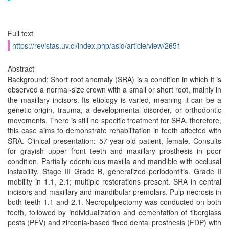
Full text
https://revistas.uv.cl/index.php/asid/article/view/2651
Abstract
Background: Short root anomaly (SRA) is a condition in which it is
observed a normal-size crown with a small or short root, mainly in
the maxillary incisors. Its etiology is varied, meaning it can be a
genetic origin, trauma, a developmental disorder, or orthodontic
movements. There is still no specific treatment for SRA, therefore,
this case aims to demonstrate rehabilitation in teeth affected with
SRA. Clinical presentation: 57-year-old patient, female. Consults
for grayish upper front teeth and maxillary prosthesis in poor
condition. Partially edentulous maxilla and mandible with occlusal
instability. Stage III Grade B, generalized periodontitis. Grade II
mobility in 1.1, 2.1; multiple restorations present. SRA in central
incisors and maxillary and mandibular premolars. Pulp necrosis in
both teeth 1.1 and 2.1. Necropulpectomy was conducted on both
teeth, followed by individualization and cementation of fiberglass
posts (PFV) and zirconia-based fixed dental prosthesis (FDP) with