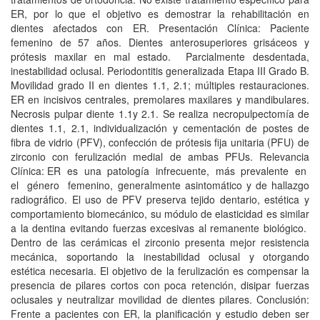
ER, por lo que el objetivo es demostrar la rehabilitación en
dientes afectados con ER. Presentación Clínica: Paciente
femenino de 57 años. Dientes anterosuperiores grisáceos y
prótesis maxilar en mal estado. Parcialmente desdentada,
inestabilidad oclusal. Periodontitis generalizada Etapa III Grado B.
Movilidad grado II en dientes 1.1, 2.1; múltiples restauraciones.
ER en incisivos centrales, premolares maxilares y mandibulares.
Necrosis pulpar diente 1.1y 2.1. Se realiza necropulpectomía de
dientes 1.1, 2.1, individualización y cementación de postes de
fibra de vidrio (PFV), confección de prótesis fija unitaria (PFU) de
zirconio con ferulización medial de ambas PFUs. Relevancia
Clínica: ER es una patología infrecuente, más prevalente en
el género femenino, generalmente asintomático y de hallazgo
radiográfico. El uso de PFV preserva tejido dentario, estética y
comportamiento biomecánico, su módulo de elasticidad es similar
a la dentina evitando fuerzas excesivas al remanente biológico.
Dentro de las cerámicas el zirconio presenta mejor resistencia
mecánica, soportando la inestabilidad oclusal y otorgando
estética necesaria. El objetivo de la ferulización es compensar la
presencia de pilares cortos con poca retención, disipar fuerzas
oclusales y neutralizar movilidad de dientes pilares. Conclusión:
Frente a pacientes con ER, la planificación y estudio deben ser