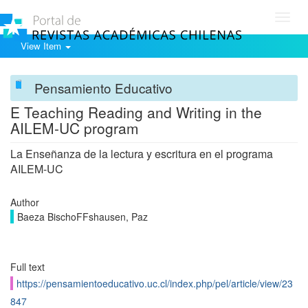
Toggl
navig
View Item
Pensamiento Educativo
E Teaching Reading and Writing in the
AILEM-UC program
La Enseñanza de la lectura y escritura en el programa
AILEM-UC
Author
Baeza BischoFFshausen, Paz
Full text
https://pensamientoeducativo.uc.cl/index.php/pel/article/view/23
847