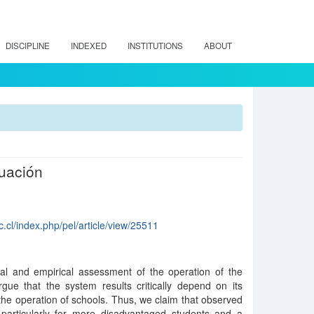
DISCIPLINE
INDEXED
INSTITUTIONS
ABOUT
luación
.cl/index.php/pel/article/view/25511
cal and empirical assessment of the operation of the
ue that the system results critically depend on its
 the operation of schools. Thus, we claim that observed
particularly for more disadvantaged students and a