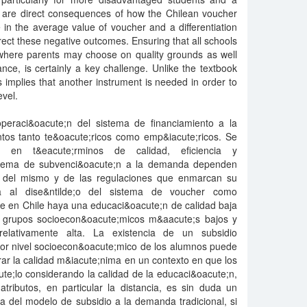
l, are direct consequences of how the Chilean voucher
in the average value of voucher and a differentiation
ect these negative outcomes. Ensuring that all schools
 where parents may choose on quality grounds as well
ance, is certainly a key challenge. Unlike the textbook
s implies that another instrument is needed in order to
evel.
operaci&oacute;n del sistema de financiamiento a la
os tanto te&oacute;ricos como emp&iacute;ricos. Se
s en t&eacute;rminos de calidad, eficiencia y
istema de subvenci&oacute;n a la demanda dependen
;o del mismo y de las regulaciones que enmarcan su
ica al dise&ntilde;o del sistema de voucher como
e en Chile haya una educaci&oacute;n de calidad baja
 grupos socioecon&oacute;micos m&aacute;s bajos y
elativamente alta. La existencia de un subsidio
por nivel socioecon&oacute;mico de los alumnos puede
ar la calidad m&iacute;nima en un contexto en que los
te;lo considerando la calidad de la educaci&oacute;n,
tributos, en particular la distancia, es sin duda un
ia del modelo de subsidio a la demanda tradicional, si