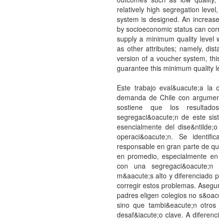
relatively high segregation leve
system is designed. An increase 
by socioeconomic status can corr
supply a minimum quality level
as other attributes; namely, dist
version of a voucher system, thi
guarantee this minimum quality l
Este trabajo eval&uacute;a la 
demanda de Chile con argument
sostiene que los resultado
segregaci&oacute;n de este s
esencialmente del dise&ntilde
operaci&oacute;n. Se identif
responsable en gran parte de qu
en promedio, especialmente en
con una segregaci&oacute;n r
m&aacute;s alto y diferenciado 
corregir estos problemas. Asegur
padres eligen colegios no s&oacu
sino que tambi&eacute;n otros a
desaf&iacute;o clave. A diferenc