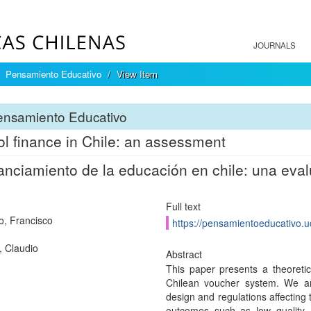
JOURNALS
Pensamiento Educativo
View Item
ensamiento Educativo
l finance in Chile: an assessment
nanciamiento de la educación en chile: una eva
Full text
o, Francisco
https://pensamientoeducativo.uc
, Claudio
Abstract
This paper presents a theoreti
Chilean voucher system. We arg
design and regulations affecting
outcomes such as low quality, 