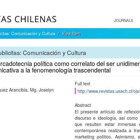
JOURNALS
icitas: Comunicación y Cultura
View Item
blicitas: Comunicación y Cultura
cadotecnia política como correlato del ser unidime
icativa a la fenomenología trascendental
Full text
uez Arancibia, Mg. Joselyn
http://www.revistas.usach.cl/ojs
Abstract
El presente artículo de reflexi
discurso e ideología, así com
que resulten estar inmersas 
contemporánea realizada a tra
marketing político. Asimismo,