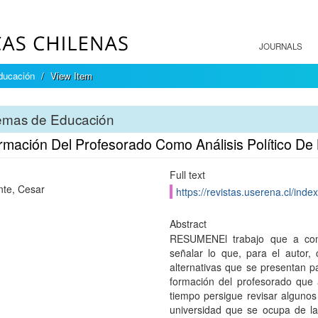
JOURNALS
ducación
View Item
emas de Educación
rmación Del Profesorado Como Análisis Político De 
Full text
te, Cesar
https://revistas.userena.cl/inde
Abstract
RESUMENEl trabajo que a conti
señalar lo que, para el autor, 
alternativas que se presentan pa
formación del profesorado que a
tiempo persigue revisar alguno
universidad que se ocupa de la