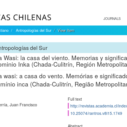
JOURNALS
tiano
Antropologías del Sur
View Item
tropologías del Sur
 Wasi: la casa del viento. Memorias y signific
ominio Inka (Chada-Culitrín, Región Metropolita
 wasi: a casa do vento. Memórias e significa
mínio inca (Chada-Culitrín, Região Metropolita
Full text
rría, Juan Francisco
http://revistas.academia.cl/inde
10.25074/rantros.v8i15.1749
Abstract