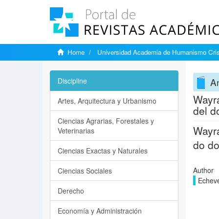
Home
Universidad Academia de Humanismo Cris
An
Discipline
Wayra
Artes, Arquitectura y Urbanismo
del d
Ciencias Agrarias, Forestales y
Wayra
Veterinarias
do do
Ciencias Exactas y Naturales
Author
Ciencias Sociales
Echeve
Derecho
Economía y Administración