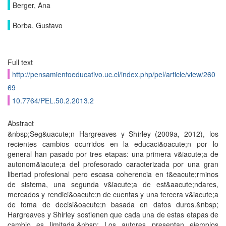
Berger, Ana
Borba, Gustavo
Full text
http://pensamientoeducativo.uc.cl/index.php/pel/article/view/260
69
10.7764/PEL.50.2.2013.2
Abstract
&nbsp;Seg&uacute;n Hargreaves y Shirley (2009a, 2012), los
recientes cambios ocurridos en la educaci&oacute;n por lo
general han pasado por tres etapas: una primera v&iacute;a de
autonom&iacute;a del profesorado caracterizada por una gran
libertad profesional pero escasa coherencia en t&eacute;rminos
de sistema, una segunda v&iacute;a de est&aacute;ndares,
mercados y rendici&oacute;n de cuentas y una tercera v&iacute;a
de toma de decisi&oacute;n basada en datos duros.&nbsp;
Hargreaves y Shirley sostienen que cada una de estas etapas de
cambio es limitada.&nbsp; Los autores presentan ejemplos