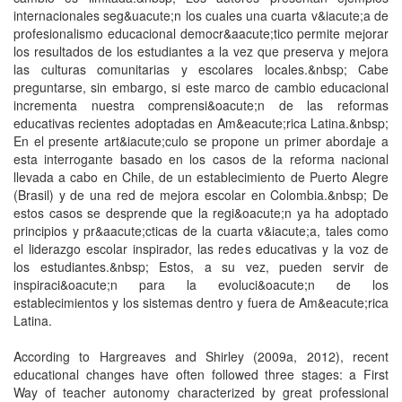
internacionales seg&uacute;n los cuales una cuarta v&iacute;a de
profesionalismo educacional democr&aacute;tico permite mejorar
los resultados de los estudiantes a la vez que preserva y mejora
las culturas comunitarias y escolares locales.&nbsp; Cabe
preguntarse, sin embargo, si este marco de cambio educacional
incrementa nuestra comprensi&oacute;n de las reformas
educativas recientes adoptadas en Am&eacute;rica Latina.&nbsp;
En el presente art&iacute;culo se propone un primer abordaje a
esta interrogante basado en los casos de la reforma nacional
llevada a cabo en Chile, de un establecimiento de Puerto Alegre
(Brasil) y de una red de mejora escolar en Colombia.&nbsp; De
estos casos se desprende que la regi&oacute;n ya ha adoptado
principios y pr&aacute;cticas de la cuarta v&iacute;a, tales como
el liderazgo escolar inspirador, las redes educativas y la voz de
los estudiantes.&nbsp; Estos, a su vez, pueden servir de
inspiraci&oacute;n para la evoluci&oacute;n de los
establecimientos y los sistemas dentro y fuera de Am&eacute;rica
Latina.
According to Hargreaves and Shirley (2009a, 2012), recent
educational changes have often followed three stages: a First
Way of teacher autonomy characterized by great professional