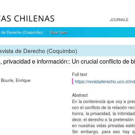
JOURNALS
a de Derecho (Coquimbo)
View Item
evista de Derecho (Coquimbo)
 privacidad e información:: Un crucial conflicto de b
Full text
 Bourie, Enrique
https://revistaderecho.ucn.cl/i
Abstract
En la conferencia que voy a pres
con el conflicto de la relación re
honra, la privacidad, la intimid
decir, el derecho o la pretens
en nuestras vidas privadas estén
Sin embargo, para eso hay qu