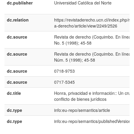
dc.publisher
Universidad Católica del Norte
dc.relation
https://revistaderecho.ucn.cl/index.php/rev
a-derecho/article/view/2249/2526
dc.source
Revista de derecho (Coquimbo. En línea);
No. 5 (1998); 45-58
dc.source
Revista de derecho (Coquimbo. En línea);
Núm. 5 (1998); 45-58
dc.source
0718-9753
dc.source
0717-5345
dc.title
Honra, privacidad e información:: Un cruci
conflicto de bienes jurídicos
dc.type
info:eu-repo/semantics/article
dc.type
info:eu-repo/semantics/publishedVersion