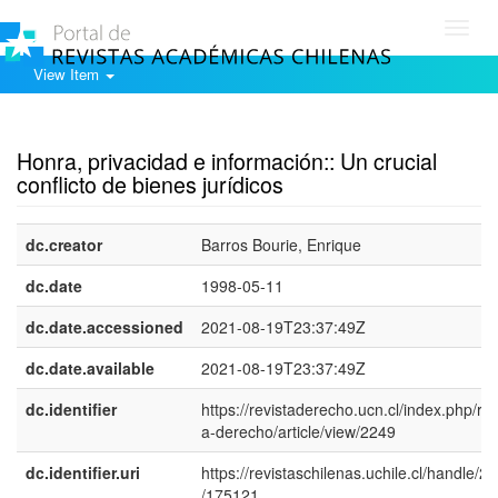
Toggl
navig
View Item
Show simple item record
Honra, privacidad e información:: Un crucial
conflicto de bienes jurídicos
dc.creator
Barros Bourie, Enrique
dc.date
1998-05-11
dc.date.accessioned
2021-08-19T23:37:49Z
dc.date.available
2021-08-19T23:37:49Z
dc.identifier
https://revistaderecho.ucn.cl/index.php/rev
a-derecho/article/view/2249
dc.identifier.uri
https://revistaschilenas.uchile.cl/handle/2
/175121