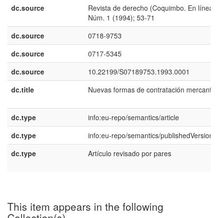
dc.source
Revista de derecho (Coquimbo. En línea);
Núm. 1 (1994); 53-71
dc.source
0718-9753
dc.source
0717-5345
dc.source
10.22199/S07189753.1993.0001
dc.title
Nuevas formas de contratación mercantil
dc.type
info:eu-repo/semantics/article
dc.type
info:eu-repo/semantics/publishedVersion
dc.type
Artículo revisado por pares
This item appears in the following
Collection(s)