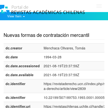
Toggl
navig
View Item
Show simple item record
Nuevas formas de contratación mercantil
dc.creator
Menchaca Olivares, Tomás
dc.date
1994-03-28
dc.date.accessioned
2021-08-19T23:37:59Z
dc.date.available
2021-08-19T23:37:59Z
dc.identifier
https://revistaderecho.ucn.cl/index.php/rev
a-derecho/article/view/2839
dc.identifier
10.22199/S07189753.1993.0001.00005
dc.identifier.uri
https://revistaschilenas.uchile.cl/handle/2