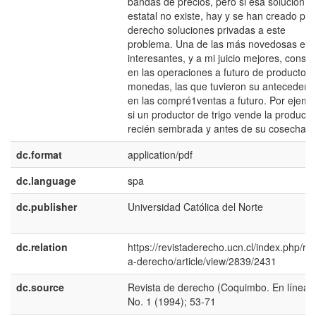
bandas de precios, pero si esa solución
estatal no existe, hay y se han creado por
derecho soluciones privadas a este
problema. Una de las más novedosas e
interesantes, y a mi juicio mejores, consis
en las operaciones a futuro de productos 
monedas, las que tuvieron su antecedent
en las compré1ventas a futuro. Por ejemp
si un productor de trigo vende la producci
recién sembrada y antes de su cosecha.
dc.format
application/pdf
dc.language
spa
dc.publisher
Universidad Católica del Norte
dc.relation
https://revistaderecho.ucn.cl/index.php/rev
a-derecho/article/view/2839/2431
dc.source
Revista de derecho (Coquimbo. En línea);
No. 1 (1994); 53-71